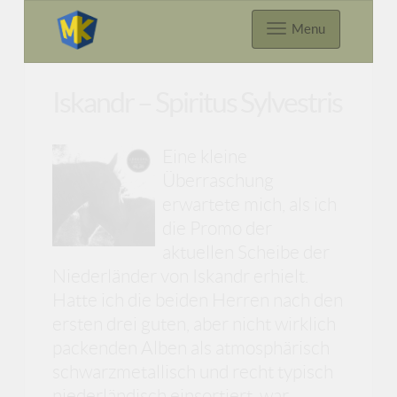
Menu
Iskandr – Spiritus Sylvestris
Eine kleine
Überraschung
erwartete mich, als ich
die Promo der
aktuellen Scheibe der
Niederländer von Iskandr erhielt.
Hatte ich die beiden Herren nach den
ersten drei guten, aber nicht wirklich
packenden Alben als atmosphärisch
schwarzmetallisch und recht typisch
niederländisch einsortiert, war