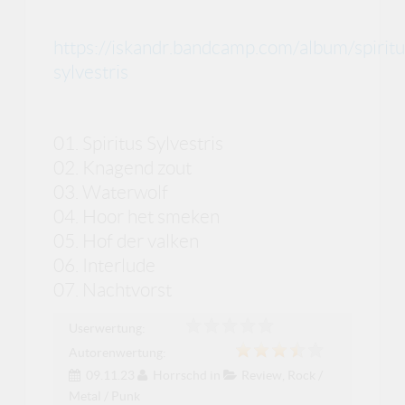
https://iskandr.bandcamp.com/album/spiritu
sylvestris
01. Spiritus Sylvestris
02. Knagend zout
03. Waterwolf
04. Hoor het smeken
05. Hof der valken
06. Interlude
07. Nachtvorst
Userwertung:
Autorenwertung:
09.11.23
Horrschd
in
Review
,
Rock /
Metal / Punk