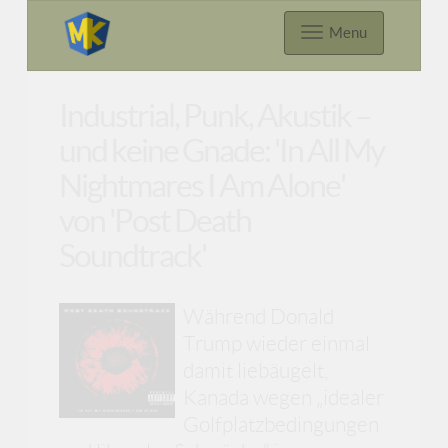
Menu
Industrial, Punk, Akustik –
und keine Gnade: 'In All My
Nightmares I Am Alone'
von 'Post Death
Soundtrack'
Während Donald
Trump wieder einmal
damit liebäugelt,
Kanada wegen „idealer
Golfplatzbedingungen