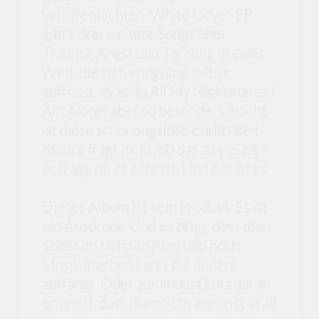
veröffentlichten 'White Dove'-EP
gibt’s drei weitere Songs über
Trauma, Angst und Tarnung in einer
Welt, die sich endgültig selbst
auffrisst. Was 'In All My Nightmares I
Am Alone' aber so besonders macht,
ist diese schonungslose Ehrlichkeit.
Moore fragt nicht, ob das zu viel ist –
er fragt, ob es echt ist. Und das ist es.
Dieses Album ist kein Produkt. Es ist
ein Ausdruck. Und es zeigt, dass man
selbst im tiefsten Abgrund noch
Musik machen kann, die andere
auffängt. Oder zumindest kurz daran
erinnert, dass man nicht allein ist in all