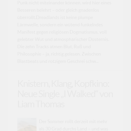
Punk nicht miteinander können, wird hier eines
Besseren belehrt – oder gleich gnadenlos
überrollt.Dreadlands ist keine plumpe
Lärmwelle, sondern ein wütend funkelndes
Manifest gegen religiösen Dogmatismus, voll
gelebter Wut und atmosphärischer Düsternis.
Die zehn Tracks atmen Blut, Ruß und
Philosophie – ja, richtig gelesen. Zwischen
Blastbeats und rotzigem Geschrei schw...
Knistern, Klang, Kopfkino:
Neue Single „I Walked“ von
Liam Thomas
Der Sommer rollt derzeit mit mehr
als 30 Grad durchs Land – und was