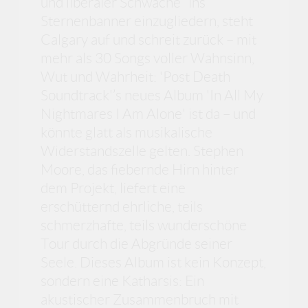
und liberaler Schwäche“ ins
Sternenbanner einzugliedern, steht
Calgary auf und schreit zurück – mit
mehr als 30 Songs voller Wahnsinn,
Wut und Wahrheit: 'Post Death
Soundtrack'’s neues Album 'In All My
Nightmares I Am Alone' ist da – und
könnte glatt als musikalische
Widerstandszelle gelten. Stephen
Moore, das fiebernde Hirn hinter
dem Projekt, liefert eine
erschütternd ehrliche, teils
schmerzhafte, teils wunderschöne
Tour durch die Abgründe seiner
Seele. Dieses Album ist kein Konzept,
sondern eine Katharsis: Ein
akustischer Zusammenbruch mit