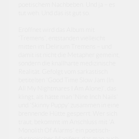
poetischem Nachbeben. Und ja – es
tut weh. Und das ist gut so.
Eröffnet wird das Album mit
'Tremens', entstanden vielleicht
mitten im Delirium Tremens – und
damit ist nicht die Metapher gemeint,
sondern die knallharte medizinische
Realität. Gefolgt vom sarkastisch
betitelten 'Good Time Slow Jam (In
All My Nightmares I Am Alone)', das
klingt, als hätte man 'Nine Inch Nails'
und 'Skinny Puppy' zusammen in eine
brennende Hütte gesperrt. Wer sich
traut, bekommt im Anschluss mit 'A
Monolith Of Alarms' ein poetisch-
dystopisches Manifest, das man auch