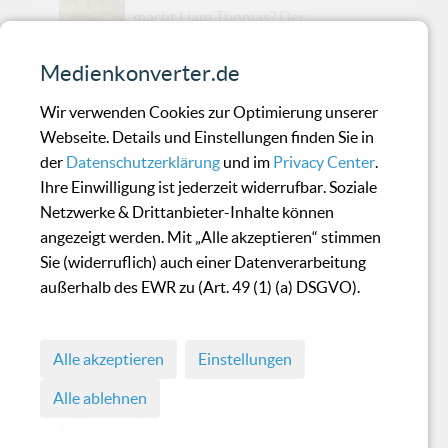
macht Liam Thomas? Der
australische Soundzauberer schenkt uns die
perfekte Klangwolke für heiße Tage,
Medienkonverter.de
durchwachte Nächte und alle emotionalen
Wir verwenden Cookies zur Optimierung unserer
Zwischenräume dazwischen. Am 4. Juli 2025
Webseite. Details und Einstellungen finden Sie in
erscheint seine neue Single „I Walked“ auf dem
der
Datenschutzerklärung
und im
Privacy Center
.
renommierten Label Sine Music – und ja, es ist
Ihre Einwilligung ist jederzeit widerrufbar. Soziale
wieder ein kleines Meisterwerk aus feinster
Netzwerke & Drittanbieter-Inhalte können
Electronica-Handarbeit.Wer sich in den letzten
angezeigt werden. Mit „Alle akzeptieren“ stimmen
Jahren auch nur ansatzweise in der Chillout-
Sie (widerruflich) auch einer Datenverarbeitung
Szene getummelt hat, dürfte an Liam Thomas
außerhalb des EWR zu (Art. 49 (1) (a) DSGVO).
kaum vorbeigekommen sein. Spätestens seit
seinem Überhit „Against My Skin“ (...
Alle akzeptieren
Einstellungen
© 1998 - 2026 Medienkonverter.de
Alle ablehnen
• Alle Rechte vorbehalten
• Abzug nur mit Genehmigung