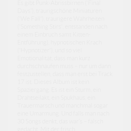
Es gibt Punk-Abrissbirnen ('Final
Days'), traurigschöne Miniaturen
('We Fall'), traurigere Wahrheiten
('Something Stirs', entstanden nach
einem Einbruch samt Kitten-
Entführung), hypnotischen Krach
('Hypnotizer'), und so viel
Emotionalität, dass man kurz
durchschnaufen muss – nur um dann
festzustellen, dass man erst bei Track
17 ist. Dieses Album ist kein
Spaziergang. Es ist ein Sturm, ein
Drahtseilakt, ein Spukhaus, ein
Trauermarsch und manchmal sogar
eine Umarmung. Und falls man nach
30 Songs denkt, das war’s – falsch
gedacht. Mit der frisch