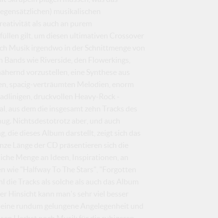
egensätzlichen) musikalischen
reativität als auch an purem
üllen gilt, um diesen ultimativen Crossover
sich Musik irgendwo in der Schnittmenge von
n Bands wie Riverside, den Flowerkings,
ernd vorzustellen, eine Synthese aus
en, spacig-verträumten Melodien, enorm
radlinigen, druckvollen Heavy-Rock -
al, aus dem die insgesamt zehn Tracks des
nug. Nichtsdestotrotz aber, und auch
 die dieses Album darstellt, zeigt sich das
anze Länge der CD präsentieren sich die
liche Menge an Ideen, Inspirationen, an
n wie "Halfway To The Stars", "Forgotten
 die Tracks als solche als auch das Album
er Hinsicht kann man's sehr viel besser
so eine rundum gelungene Angelegenheit und
iesen Herbst noch Musik für die ruhigeren