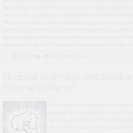
Nachmittage und Abende fehlt, der kann hier guten Gewissens zu
von Alben der vorangehend erwähnten Bands sicherlich wohlfühl
'Makel' an einem ansonsten voll und ganz empfehlenswerten Wer
funktionieren zu können, um all seine Vorzüge voll auszuspiele
Berieselungsmucke für die nächste Party sucht, der greift mit "T
anderen greife ich zu 5.5 Zählern und hoffe, daß uns diese Band n
26.10.06
in
Rock / Metal / Punk
Electronic Body Music lebt: 'Hardco
Spetsnaz schlägt zu!
Kaum zu glauben, dass jemand die klassis
Spetsnaz, das dynamische Duo aus Schwe
bewiesen, dass Stakkato-Bässe, minimali
alles andere als aus der Mode gekommen 