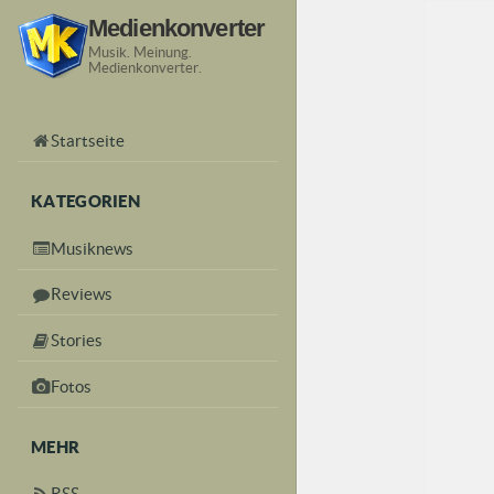
Medienkonverter
Musik. Meinung.
Medienkonverter.
Startseite
KATEGORIEN
Musiknews
Reviews
Stories
Fotos
MEHR
RSS