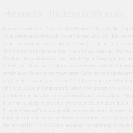
Hypnos 69 - The Eclectic Measure
In gewisser Weise ist "The Eclectic Measure", der aktuelle Lo
69, ein Meister-Lehrstück in Sachen 'erster Eindruck': Der steht
Cover-Artwork, Booklet, Texten und Song-Titeln fest, noch bevo
sind. Und so formt sich vor dem inneren Auge langsam, aber best
Gesellen, die an einem warmen Herbst-Nachmittag irgendwo we
den Tag an sich vorbeistreifen lassen, um dann in der Dämmerun
verblichener Rock-Ikonen tapezierten Gartenlaube zu gleicher
psychedelisch-atmosphärischer Musik über Sonne und Mond und
sinnieren. Ein sehr dominanter Eindruck, wie gesagt, der auch d
des Intros eher noch untermauert wird. Dann aber geht das Album p
bestimmt schließt man sie dann wieder, die Schublade mit dem fe
Eclectic Measure" noch Augenblicke zuvor einzuordnen bereit wa
Parallelen über die ganze Spieldauer des Albums nicht. Aber wei
Herren von HYPNOS 69 vor allem eines: verdammt gute Musiker, d
beeindruckenden Vielzahl von Stühlen bewegen, die sich kaum m