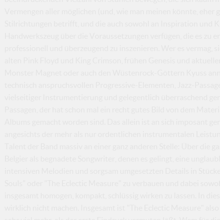
Vermengen aller möglichen (und, wie man meinen könnte, eher g
Stilrichtungen betrifft, und die auch sowohl an Inspiration und K
Handwerkszeug über die Voraussetzungen verfügen, die es zu erf
professionell und überzeugend zu inszenieren. Wer es vermag, 
alten Pink Floyd und King Crimson, frühen Genesis und aktuelle
Monster Magnet oder auch den Wüstenrock-Göttern Kyuss annäh
technisch anspruchsvollen Progressive-Elementen, Jazz-Passag
vielseitiger Instrumentierung und gelegentlich überraschend ge
Passagen, der hat schon mal ein recht gutes Bild von dem Materi
Albums gemacht worden sind. Das allein ist an sich imposant ge
angesichts der mehr als nur ordentlichen instrumentalen Leistung,
Talent der Band massiv an einer ganz anderen Stelle: Über die g
Belgier als begnadete Songwriter, denen es gelingt, eine unglaub
intensiven Melodien und sorgsam umgesetzten Details in Stücke
Souls" oder "The Eclectic Measure" zu verbauen und dabei sowohl
insgesamt homogen, kompakt, schlüssig wirken zu lassen. In dies
wirklich nicht machen. Insgesamt ist "The Eclectic Measure" al
sehr viel mehr, als der erste Eindruck vermuten läßt. Wem für d