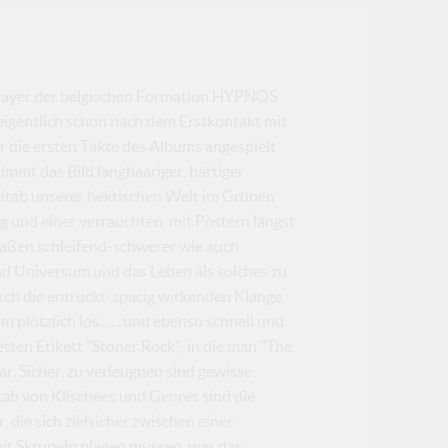
ngplayer der belgischen Formation HYPNOS
 eigentlich schon nach dem Erstkontakt mit
r die ersten Takte des Albums angespielt
immt das Bild langhaariger, bärtiger
itab unserer hektischen Welt im Grünen
g und einer verrauchten, mit Postern längst
maßen schleifend-schwerer wie auch
 Universum und das Leben als solches zu
urch die entrückt-spacig wirkenden Klänge
lötzlich los... ... und ebenso schnell und
tten Etikett "Stoner Rock", in die man "The
r. Sicher, zu verleugnen sind gewisse
tab von Klischees und Genres sind die
ie sich zielsicher zwischen einer
it Skrupeln plagen müssen, was das