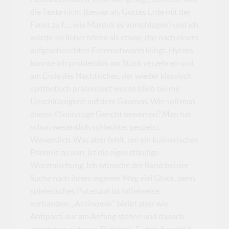
die Texte nicht (besser als Gottes Erde mit der
Faust zu f...., wie Marduk es vorschlugen) und ich
würde sie lieber hören als etwas, das nach einem
aufgescheuchten Entenschwarm klingt. Hyems
konnte ich problemlos am Stück verzehren und
am Ende des Nachtisches, der wieder klassisch
synthetisch präsentiert wurde blieb bei mir
Unschlüssigkeit auf dem Gaumen. Wie soll man
dieses 45minütige Gericht bewerten? Man hat
schon wesentlich schlechter gespeist.
Wesentlich. Was aber fehlt, um ein kulinarisches
Erlebnis zu sein, ist die eigenständige
Würzmischung. Ich wünsche der Band bei der
Suche nach ihrem eigenen Weg viel Glück, denn
spielerisches Potenzial ist löffelweise
vorhanden. „Antinomie“ bleibt aber wie
Antipasti nur am Anfang stehen und danach
gönnt man sich was Richtiges. Guten Appetit !