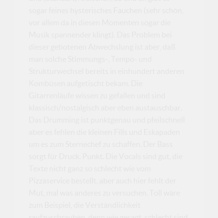
sogar feines hysterisches Fauchen (sehr schön,
vor allem da in diesen Momenten sogar die
Musik spannender klingt). Das Problem bei
dieser gebotenen Abwechslung ist aber, daß
man solche Stimmungs-, Tempo- und
Strukturwechsel bereits in einhundert anderen
Kombüsen aufgetischt bekam. Die
Gitarrenläufe wissen zu gefallen und sind
klassisch/nostalgisch aber eben austauschbar.
Das Drumming ist punktgenau und pfeilschnell
aber es fehlen die kleinen Fills und Eskapaden
um es zum Sternechef zu schaffen. Der Bass
sorgt für Druck. Punkt. Die Vocals sind gut, die
Texte nicht ganz so schlecht wie vom
Pizzaservice bestellt, aber auch hier fehlt der
Mut, mal was anderes zu versuchen. Toll wäre
zum Beispiel, die Verständlichkeit
raufzuschrauben, denn wie gesagt, schlecht sind