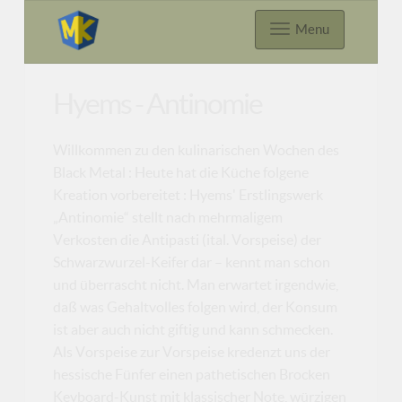
Menu
Hyems - Antinomie
Willkommen zu den kulinarischen Wochen des
Black Metal : Heute hat die Küche folgene
Kreation vorbereitet : Hyems' Erstlingswerk
„Antinomie“ stellt nach mehrmaligem
Verkosten die Antipasti (ital. Vorspeise) der
Schwarzwurzel-Keifer dar – kennt man schon
und überrascht nicht. Man erwartet irgendwie,
daß was Gehaltvolles folgen wird, der Konsum
ist aber auch nicht giftig und kann schmecken.
Als Vorspeise zur Vorspeise kredenzt uns der
hessische Fünfer einen pathetischen Brocken
Keyboard-Kunst mit klassischer Note, würzigen