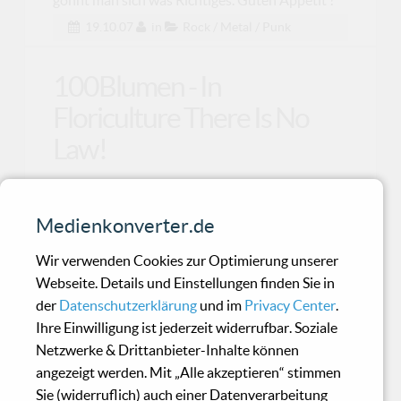
19.10.07
in
Rock / Metal / Punk
100Blumen - In
Floriculture There Is No
Law!
Die Vermischung von verschiedenen Genres ist
Medienkonverter.de
mittlerweile kein Thema mehr. Da wurde schon
alles durc
Wir verwenden Cookies zur Optimierung unserer
Webseite. Details und Einstellungen finden Sie in
der
Datenschutzerklärung
und im
Privacy Center
.
32 crash - Weird news
Ihre Einwilligung ist jederzeit widerrufbar. Soziale
from an uncertain future
Netzwerke & Drittanbieter-Inhalte können
angezeigt werden. Mit „Alle akzeptieren“ stimmen
Sie (widerruflich) auch einer Datenverarbeitung
Supergruppen haben immer das schwere Los