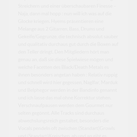
Streichern und einer überschaubaren Finesse –
Naja, dann mal hopp : nun will ich was auf die
Glocke kriegen. Hyems präsentieren eine
Melange aus 2 Gitarren, Bass, Drums und
Gekeife/Gegrunze, die technisch absolut sauber
und qualitativ durchaus gut durch die Boxen auf
den Teller dringt. Den Mitgliedern hört man
genau an, daß sie diese Spielwiese mögen und
welche Facetten des Black/Death Metals es
ihnen besonders angetan haben : Relativ ruppig
und schnell wird hier gegessen, Naglfar, Marduk
und Belphegor werden in der Bandinfo genannt
und ich lasse das mal ohne Korrektur stehen.
Verschnaufpausen werden dem Gourmet nur
selten gegönnt. Alle Tracks sind durchaus
abwechslungsreich gestaltet, besonders die
Vocals pendeln oft zwischen (Standart)Growls
und (Standart)Kreischen, ab und an gibt es