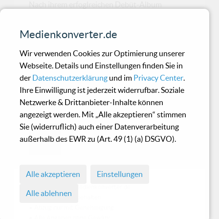
Nach ihrem erfoglreichen Debüt-Album
"Shotgun Reality" legt die optisch mehr an ein
Cybergirl als an
Medienkonverter.de
Wir verwenden Cookies zur Optimierung unserer
Thomas Sabottka + Butow
Webseite. Details und Einstellungen finden Sie in
der
Datenschutzerklärung
und im
Privacy Center
.
Maler - Was bleibt -
Ihre Einwilligung ist jederzeit widerrufbar. Soziale
Dismembered Memories
Netzwerke & Drittanbieter-Inhalte können
angezeigt werden. Mit „Alle akzeptieren“ stimmen
Sie (widerruflich) auch einer Datenverarbeitung
Thomas Sabottka ist sich selbst treu
außerhalb des EWR zu (Art. 49 (1) (a) DSGVO).
geblieben & hat die gleichen
Probleme wie viele Andere seines J
Alle akzeptieren
Einstellungen
© 1998 - 2026 Medienkonverter.de
Alle ablehnen
• Alle Rechte vorbehalten
• Abzug nur mit Genehmigung
• Alle Angaben ohne Gewähr