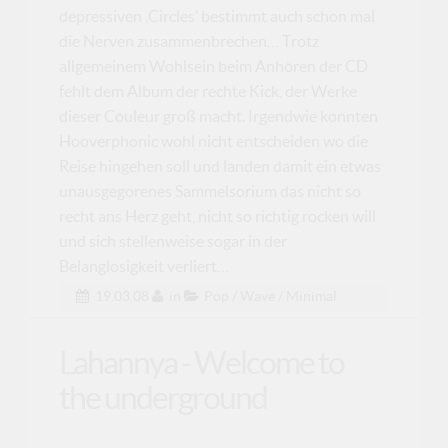
depressiven ‚Circles’ bestimmt auch schon mal
die Nerven zusammenbrechen… Trotz
allgemeinem Wohlsein beim Anhören der CD
fehlt dem Album der rechte Kick, der Werke
dieser Couleur groß macht. Irgendwie konnten
Hooverphonic wohl nicht entscheiden wo die
Reise hingehen soll und landen damit ein etwas
unausgegorenes Sammelsorium das nicht so
recht ans Herz geht, nicht so richtig rocken will
und sich stellenweise sogar in der
Belanglosigkeit verliert…
19.03.08
in
Pop / Wave / Minimal
Lahannya - Welcome to
the underground