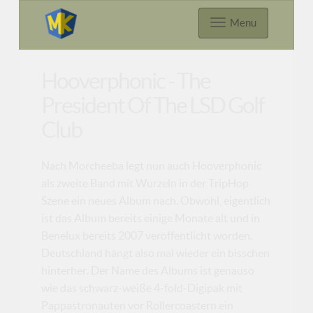
Menu
Hooverphonic - The
President Of The LSD Golf
Club
Nach Morcheeba legt nun auch Hooverphonic
als zweite Band mit Wurzeln in der TripHop
Szene ein neues Album nach. Obwohl, eigentlich
ist das Album bereits einige Monate alt und in
Benelux bereits 2007 veröffentlicht worden.
Deutschland hängt also mal wieder ein bisschen
hinterher. Der Name des Albums ist genauso
wie das schwarz-weiße 4-fold-Digipak mit
Pappastronauten vor Rollercoastern ein