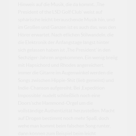
Hinweis auf die Musik, die da kommt. ‚The
President of the LSD Golf Club’ weist auf
sphärische leicht berauschende Musik hin, und
im Großen und Ganzen ist es auch das, was den
Hörer erwartet. Nach etlichen Stilwandeln, die
die Elektronik der Anfangstage längst hinter
sich gelassen haben ist ‚The President’ in den
Sechziger-Jahren angekommen. Ein wenig breiig
mit Hapsichord und Rhodes angereichert,
immer die Gitarre im Augenwinkel werden die
Songs zwischen Hippie-Shit (lieb gemeint) und
Indie-Chanson aufgereiht. Bei ‚Expedition
Impossible’ nudelt schließlich noch eine
Doors’sche Hammond-Orgel um die
vollständige Authentizität herzustellen. Macht
auf Drogen bestimmt noch mehr Spaß, doch
wehe man kommt beim falschen Song runter,
dann können zum Beispiel beim leicht