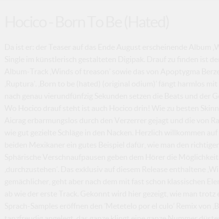
Hocico - Born To Be (Hated)
Da ist er: der Teaser auf das Ende August erscheinende Album ‚
Single im künstlerisch gestalteten Digipak. Drauf zu finden ist de
Album-Track ‚Winds of treason’ sowie das von Apoptygma Berze
‚Ruptura’. ‚Born to be (hated) (original odium)’ fängt harmlos mi
nach genau vierundfünfzig Sekunden setzen die Beats und der Ges
Wo Hocico drauf steht ist auch Hocico drin! Wie zu besten Ski
Aicrag erbarmungslos durch den Verzerrer gejagt und die von
wie gut gezielte Schläge in den Nacken. Herzlich willkommen auf
beiden Mexikaner ein gutes Beispiel dafür, wie man den richtigen
Sphärische Verschnaufpausen geben dem Hörer die Möglichkeit 
‚durchzustehen’. Das exklusiv auf diesem Release enthaltene ‚Wi
gemächlicher, geht aber nach dem mit fast schon klassischen El
ab wie der erste Track. Gekonnt wird hier gezeigt, wie man trotz
Sprach-Samples eröffnen den ’Metetelo por el culo’ Remix von ‚Bor
tanzfreudig angelegt, das ganze klingt eine ganze Nummer düste