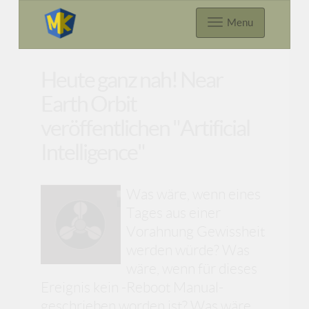
Menu
Heute ganz nah! Near
Earth Orbit
veröffentlichen "Artificial
Intelligence"
Was wäre, wenn eines
Tages aus einer
Vorahnung Gewissheit
werden würde? Was
wäre, wenn für dieses
Ereignis kein -Reboot Manual-
geschrieben worden ist? Was wäre,