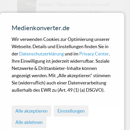
bleiben“. Nach mehreren Jahren mit
selbtsgebuchten Touren, Award
Shows und Airplay auf Radio Fritz, DasDing und
YouFM, bringen We Are Rome ihren neuen
Medienkonverter.de
Track „Whitley Bay“ vor allem für sich selbst
Wir verwenden Cookies zur Optimierung unserer
raus. „Mittlerweile sind wir einfach glücklich,
Webseite. Details und Einstellungen finden Sie in
wenn wir in unserem kleinen Studio sitzen und
der
Datenschutzerklärung
und im
Privacy Center
.
einen fertig gemixten Song zum ersten mal
Ihre Einwilligung ist jederzeit widerrufbar. Soziale
gemeinsam anhören . Wenn er dann noch
Netzwerke & Drittanbieter-Inhalte können
anderen Menschen genauso viel bedeutet wie
angezeigt werden. Mit „Alle akzeptieren“ stimmen
uns, dann umso schöner“, sagt Sänger Moritz.
Sie (widerruflich) auch einer Datenverarbeitung
Dabei hat gerade „Whitley Bay“ mehr Pop
außerhalb des EWR zu (Art. 49 (1) (a) DSGVO).
Appeal als viele andere Tracks des Quartetts
und das Potential ihre Fan...
Alle akzeptieren
Einstellungen
© 1998 - 2026 Medienkonverter.de
Alle ablehnen
• Alle Rechte vorbehalten