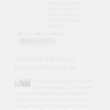
Datenschutzpraktiken
findest du in unserer
Datenschutzerklärung
.
Vielen Dank für dein
Verständnis.
15.03.19
Elec
in
News
Near Earth Orbit
Alphaville: Die Super
Deluxe Edition ist da!
"Forever Young" nannten Alphaville
1984 ihr Debütalbum – ein Titel mit
prophetischer Bedeutung, denn tatsächlich
genießt es mit seinen Songs wie "Big in Japan",
"Forever Young" und "Sounds Like A Melody"