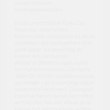
unüberhörbarem
Sendungsbewusstsein.
Ein oft unterschätzter Punkt: Das
Album war zunächst kein
kommerzieller Durchbruch. Es wurde
respektiert, aber nicht gefeiert. Erst
Jahre später, mit dem Erfolg der
Keeper-Ära und diversen
Wiederveröffentlichungen, wuchs
sein Ruf zum Kultstatus. Das macht
‘Walls Of Jericho’ rückblickend umso
spannender – es ist kein Siegeralbum,
sondern ein Pionierwerk. Gesanglich
stand Kai Hansen damals noch selbst
am Mikrofon, was dem Album seine
kantige, fast atemlose Note verleiht.