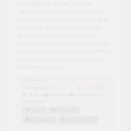
Fremdkörper wirkte, hat sich
Jahrzehnte später als Grundstein
entpuppt. Und genau deshalb war es
überfällig, diesem Album im Jahr
2025 endlich den ausführlichen
Review zu widmen, den es verdient –
mit dem nötigen Abstand, einer Prise
Humor und dem Respekt, den man
Pionieren schuldet.
Userwertung:
Autorenwertung:
21.01.25
Norbert
in
Review
,
Rock /
Metal / Punk
Gentry
Helloween
Kai Hansen
Michael Kiske