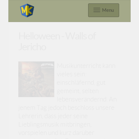
Menu
Helloween - Walls of
Jericho
Musikunterricht kann
vieles sein:
einschläfernd, gut
gemeint, selten
lebensverändernd. An
jenem Tag jedoch beschloss unsere
Lehrerin, dass jeder seine
Lieblingsmusik mitbringen,
vorspielen und kurz darüber