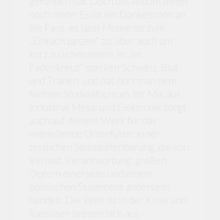
gefunden hat. Doch das Album bietet
noch mehr: Es ist ein Dankeschön an
die Fans, es lässt Momente zum
„Einfach tanzen“ zu, aber auch um
kurz zu schmunzeln. In „Im
Fadenkreuz“ stecken Schweiz, Blut
und Tränen, und das hört man dem
fünften Studioalbum an. Ihr Mix aus
Industrial Metal und Elektronik sorgt
auch auf diesem Werk für das
mitreißende Unterfutter einer
textlichen Selbstoffenbarung, die von
Verlust, Verantwortung, großen
Opfern einerseits und einem
politischen Statement anderseits
handelt. Die Welt ist in der Krise und
Rassisten breiten sich aus –