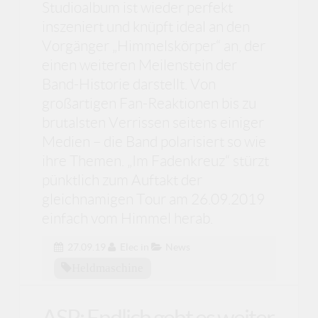
Studioalbum ist wieder perfekt
inszeniert und knüpft ideal an den
Vorgänger „Himmelskörper“ an, der
einen weiteren Meilenstein der
Band-Historie darstellt. Von
großartigen Fan-Reaktionen bis zu
brutalsten Verrissen seitens einiger
Medien – die Band polarisiert so wie
ihre Themen. „Im Fadenkreuz“ stürzt
pünktlich zum Auftakt der
gleichnamigen Tour am 26.09.2019
einfach vom Himmel herab.
27.09.19
Elec
in
News
Heldmaschine
ASP: Endlich geht es weiter