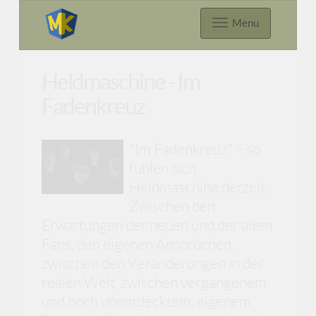
Menu
Heldmaschine - Im
Fadenkreuz
"Im Fadenkreuz" – so
fühlen sich
Heldmaschine derzeit:
Zwischen den
Erwartungen der neuen und der alten
Fans, den eigenen Ansprüchen,
zwischen den Veränderungen in der
realen Welt, zwischen vergangenem
und noch unentdecktem, eigenem