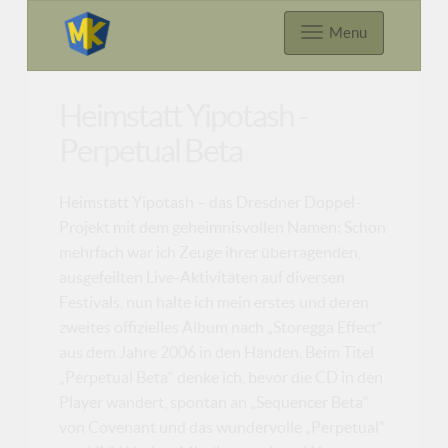
Menu
Heimstatt Yipotash -
Perpetual Beta
Heimstatt Yipotash – das Dresdner Doppel-
Projekt mit dem geheimnisvollen Namen: Schon
mehrfach war ich Zeuge ihrer überragenden,
ausgefeilten Live-Aktivitäten auf diversen
Festivals, nun halte ich mein erstes und deren
zweites offizielles Album nach „Storegga Effect“
aus dem Jahre 2006 in den Händen. Beim Titel
„Perpetual Beta“ denke ich, bevor die CD in den
Player wandert, spontan an „Sequencer Beta“
von Covenant und das wundervolle „Perpetual“