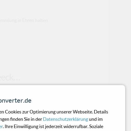
Sammlung in Ehren halten
eeeck…
nts neuer Single ist Groundhog Day im
nverter.de
affeeeck steht aber nur bedingt für einen
Gefangensein in einer emotionalen
n Cookies zur Optimierung unserer Webseite. Details
h und lähmendem Zweifel. Der Zweifel ist
ngen finden Sie in der
Datenschutzerklärung
und im
ebracht, so Sänger Dima Braune. Er
er
. Ihre Einwilligung ist jederzeit widerrufbar. Soziale
phe (Ich wollt doch nie so tiaf wie meine