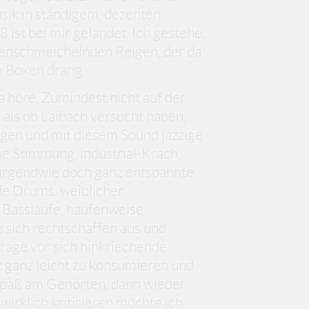
usik in ständigem, dezenten
t bei mir gelandet. Ich gestehe,
renschmeichelnden Reigen, der da
 Boxen drang.
da höre. Zumindest nicht auf der
 als ob Laibach versucht haben,
ngen und mit diesem Sound jazzige
e Stimmung, industrial-Krach,
d irgendwie doch ganz entspannte
de Drums, weiblicher
 Bassläufe, haufenweise
 sich rechtschaffen aus und
träge vor sich hinkriechende
ht ganz leicht zu konsumieren und
 Spaß am Gehörten, dann wieder
wirklich kritisieren möchte ich