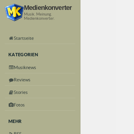
Medienkonverter
Musik. Meinung.
Medienkonverter.
Startseite
KATEGORIEN
Musiknews
Reviews
Stories
Fotos
MEHR
RSS