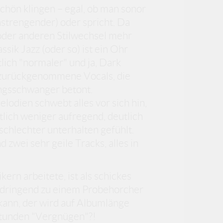
 schön klingen – egal, ob man sonor
nstrengender) oder spricht. Da
oder anderen Stilwechsel mehr
sik Jazz (oder so) ist ein Ohr
lich "normaler" und ja, Dark
h zurückgenommene Vocals, die
ungsschwanger betont.
odien schwebt alles vor sich hin,
tlich weniger aufregend, deutlich
schlechter unterhalten gefühlt.
 zwei sehr geile Tracks, alles in
rn arbeitete, ist als schickes
e dringend zu einem Probehorcher
kann, der wird auf Albumlänge
 Stunden "Vergnügen"?!