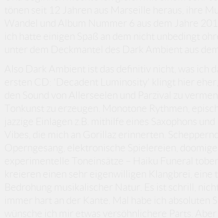
tönen seit 12 Jahren aus Marseille heraus, ihre M
Wandel und Album Nummer 6 aus dem Jahre 2018 is
ich hatte einigen Spaß an dem nicht unbedingt oh
unter dem Deckmantel des Dark Ambient aus dem
Also Dark Ambient ist das definitiv nicht, was ich 
ersten CD: 'Decadent Luminosity' klingt hier eher,
den Sound von Allerseelen und Parzival zu verme
Tonkunst zu erzeugen. Monotone Rythmen, episch
jazzige Einlagen z.B. mithilfe eines Saxophons un
Vibes, die mich an Gorillaz erinnerten. Scheppern
Operngesang, elektronische Spielereien, doomige
experimentelle Toneinsätze – Haiku Funeral toben
kreieren einen sehr eigenwilligen Klangbrei, eine 
Bedrohung musikalischer Natur. Es ist schrill, nic
immer hart an der Kante. Mal habe ich absoluten
wünsche ich mir etwas versöhnlichere Parts. Aber 