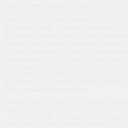
eigentlich nur die Vocals, die leider nicht wirklich
vor sich hinbrummelt (wie bei Parzival, nur noch a
hätte man mit etwas mehr Effekten oder dem ein 
herausholen können. Und denoch: dieser Ritual Klas
wert. Auf dem zweiten Silberling wird es dann deut
Ambient lasse ich gelten. Klangteppiche, deutlic
hier auch angenehmer sind, weil klar und bedeut
Weitestgehend frei von Rythmik und wirklichen Mel
es wirkt wie eine sehr verstrahlte Jamsession: deu
schmeichelnder und definitiv habe ich mich schon 
Mit "Oktobersnö" und "Poem of Infernal Flesh" sind
allem ist das Gesamtpaket opulent.
Das Album, auf dem das Duo mit einigen Gastmusike
Digipack bei Aesthetik Death erschienen. Ich rat
– wer mit den beiden Richtungen etwas anfangen 
ohne wirkliche Ausfälle belohnt: Immerhin 1 1/2