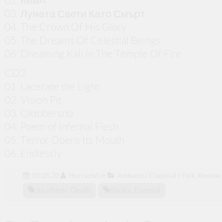
02. нимA
03. Луната Свети Като Смърт
04. The Crown Of His Glory
05. The Dreams Of Celestial Beings
06. Dreaming Kali In The Temple Of Fire
CD2
01. Lacerate the Light
02. Vision Pit
03. Oktobersnö
04. Poem of Infernal Flesh
05. Terror Opens Its Mouth
06. Endlessly
01.05.20
Horrschd
in
Ambient / Classical / Folk
,
Review
Aesthetic Death
Haiku Funeral