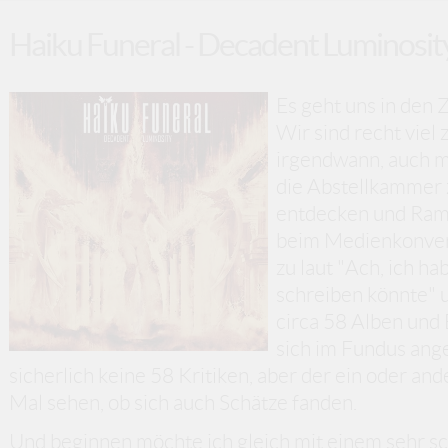
Haiku Funeral - Decadent Luminosit
Es geht uns in den 
Wir sind recht viel
irgendwann, auch m
die Abstellkammer z
entdecken und Rams
beim Medienkonvert
zu laut "Ach, ich ha
schreiben könnte" 
circa 58 Alben und 
sich im Fundus ang
sicherlich keine 58 Kritiken, aber der ein oder a
Mal sehen, ob sich auch Schätze fanden.
Und beginnen möchte ich gleich mit einem sehr s