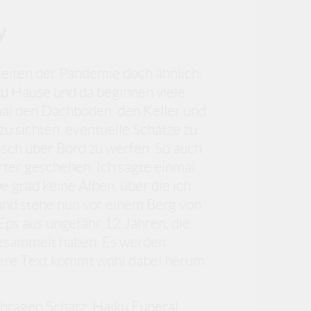
y
Zeiten der Pandemie doch ähnlich:
 zu Hause und da beginnen viele
al den Dachboden, den Keller und
u sichten, eventuelle Schätze zu
ch über Bord zu werfen. So auch
er geschehen. Ich sagte einmal
be grad keine Alben, über die ich
und stehe nun vor einem Berg von
Eps aus ungefähr 12 Jahren, die
esammelt haben. Es werden
ndere Text kommt wohl dabei herum.
chrägen Schatz: Haiku Funeral