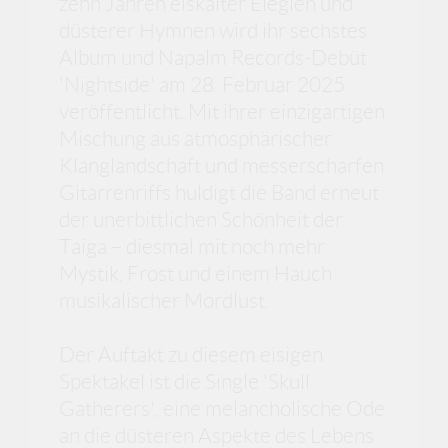
zehn Jahren eiskalter Elegien und
düsterer Hymnen wird ihr sechstes
Album und Napalm Records-Debüt
'Nightside' am 28. Februar 2025
veröffentlicht. Mit ihrer einzigartigen
Mischung aus atmosphärischer
Klanglandschaft und messerscharfen
Gitarrenriffs huldigt die Band erneut
der unerbittlichen Schönheit der
Taiga – diesmal mit noch mehr
Mystik, Frost und einem Hauch
musikalischer Mordlust.
Der Auftakt zu diesem eisigen
Spektakel ist die Single 'Skull
Gatherers', eine melancholische Ode
an die düsteren Aspekte des Lebens