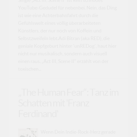
Single „Act III, Scene II“ ist kein schnödes
YouTube-Gedudel für nebenbei. Nein, das Ding
ist wie eine Achterbahnfahrt durch die
Gefühlswelt eines völlig überarbeiteten
Künstlers, der nur noch von Koffein und
Selbstzweifeln lebt.Adi Bitran (aka RED), die
geniale Kopfgeburt hinter 'unREDog', haut hier
nicht nur musikalisch, sondern auch visuell
einen raus. „Act III, Scene II“ erzählt von der
toxischen...
„The Human Fear“: Tanz im
Schatten mit 'Franz
Ferdinand'
Wenn Dein Indie-Rock-Herz gerade