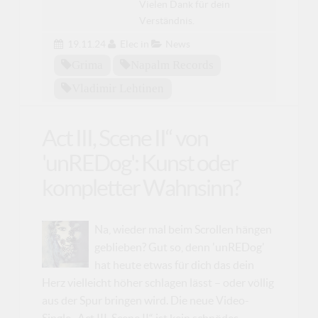
Vielen Dank für dein
Verständnis.
19.11.24
Elec
in
News
Grima
Napalm Records
Vladimir Lehtinen
Act III, Scene II“ von
'unREDog': Kunst oder
kompletter Wahnsinn?
Na, wieder mal beim Scrollen hängen
geblieben? Gut so, denn 'unREDog'
hat heute etwas für dich das dein
Herz vielleicht höher schlagen lässt – oder völlig
aus der Spur bringen wird. Die neue Video-