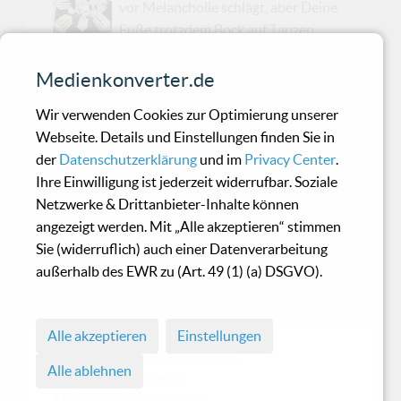
vor Melancholie schlägt, aber Deine
Füße trotzdem Bock auf Tanzen
haben, dann bist du heute und hier genau richtig
– 'Franz Ferdinand' sind nämlich zurück! Ihr
Medienkonverter.de
neues Album The Human Fear erscheint am 10.
Wir verwenden Cookies zur Optimierung unserer
Januar 2025 und bringt die perfekte Mischung
Webseite. Details und Einstellungen finden Sie in
aus „Was zur Hölle mache ich hier mit meinem
der
Datenschutzerklärung
und im
Privacy Center
.
Leben?“ und „Lass uns trotzdem die Nacht
Ihre Einwilligung ist jederzeit widerrufbar. Soziale
durchtanzen!“Die erste Single Night Or Day
Netzwerke & Drittanbieter-Inhalte können
macht genau das, was Du brauchst: Sie zieht
angezeigt werden. Mit „Alle akzeptieren“ stimmen
Dich erst in die Dunkelheit, nur um Dich danach
Sie (widerruflich) auch einer Datenverarbeitung
mit treibenden Rhythmen wieder ans Licht zu
außerhalb des EWR zu (Art. 49 (1) (a) DSGVO).
schubsen. Das dazugehörige Musikvideo? Ein
Schwarz-We...
Alle akzeptieren
Einstellungen
© 1998 - 2026 Medienkonverter.de
Alle ablehnen
• Alle Rechte vorbehalten
• Abzug nur mit Genehmigung