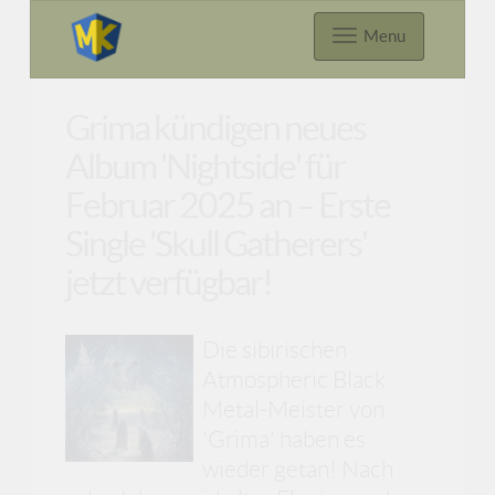
Menu
Grima kündigen neues
Album 'Nightside' für
Februar 2025 an – Erste
Single 'Skull Gatherers'
jetzt verfügbar!
Die sibirischen
Atmospheric Black
Metal-Meister von
'Grima' haben es
wieder getan! Nach