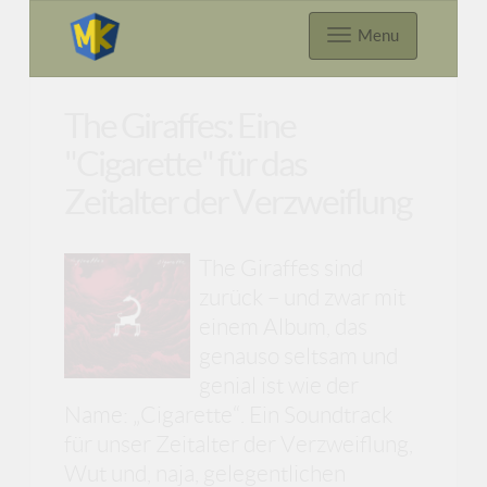
Menu
The Giraffes: Eine
"Cigarette" für das
Zeitalter der Verzweiflung
The Giraffes sind
zurück – und zwar mit
einem Album, das
genauso seltsam und
genial ist wie der
Name: „Cigarette“. Ein Soundtrack
für unser Zeitalter der Verzweiflung,
Wut und, naja, gelegentlichen