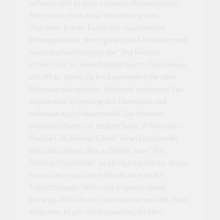
befindet sich in einer rasanten Abwärtsfahrt.
Aber es ist stets diese Verbindung von
filigranen, klaren Tönen mit rauschenden
Hintergründen, atmosphärischen Melodien mit
maschinellen Klängen, die "The Endless
Procession" so einnehmend macht. Ginormous
schafft es, dabei nie ins Experimentelle oder
Abstruse abzugleiten. Vielmehr verbreitet das
Album eine Stimmung aus Harmonie und
teilweise auch Melancholie. Die schönen
Melodien finden im letzten Song "A Mountain
People Can Always Climb" ihren Höhepunkt,
der noch einmal alles aufbietet, was "The
Endless Procession" so einzigartig macht. Bryan
Konietzko nutzt seine Musik als eine Art
Selbsttherapie. Wenn das Ergebnis dabei
derartig idyllisch und faszinierend ausfällt, dann
kann man es gar nicht erwarten, bis Herr