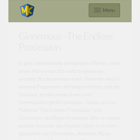
Menu
Ginormous - The Endless
Procession
Es gibt immer wieder einmal diese Platten, nach
deren Hören man sich nicht so genau an
einzelne Stücke erinnern kann. Vielmehr sind es
einzelne Fragmente, die hängen bleiben und der
Eindruck, gerade etwas Gutes und
Interessantes gehört zu haben. Genau so eine
Platte ist "The Endless Procession" von
Ginormous aka Bryan Konietzko. Wie so manch
anderer Künstler des Hymen Labels ist es eine
Spezialität von Ginormous, Ambient, Noise,