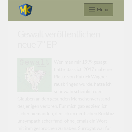
Menu
Gewalt veröffentlichen
neue 7" EP
Wen man mir 1999 gesagt
hätte, dass ich 2017 mal eine
Platte von Patrick Wagner
rausbringen würde, hätte ich
sehr wahrscheinlich den
Glauben an den gesunden Menschenverstand
desjenigen verloren. Für mich gab es ziemlich
sicher niemanden, den ich im deutschen Rockbiz
unsympathischer fand, ohne jemals ein Wort
mit ihm gesprochen zu haben. Surrogat war für