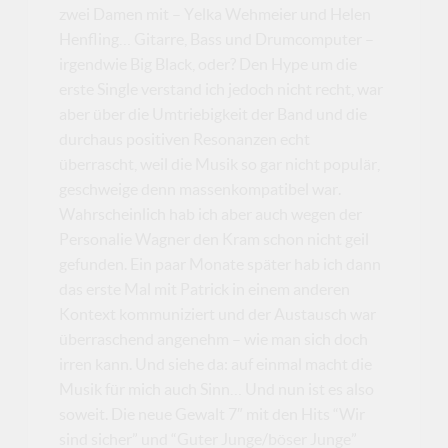
zwei Damen mit – Yelka Wehmeier und Helen
Henfling… Gitarre, Bass und Drumcomputer –
irgendwie Big Black, oder? Den Hype um die
erste Single verstand ich jedoch nicht recht, war
aber über die Umtriebigkeit der Band und die
durchaus positiven Resonanzen echt
überrascht, weil die Musik so gar nicht populär,
geschweige denn massenkompatibel war.
Wahrscheinlich hab ich aber auch wegen der
Personalie Wagner den Kram schon nicht geil
gefunden. Ein paar Monate später hab ich dann
das erste Mal mit Patrick in einem anderen
Kontext kommuniziert und der Austausch war
überraschend angenehm – wie man sich doch
irren kann. Und siehe da: auf einmal macht die
Musik für mich auch Sinn… Und nun ist es also
soweit. Die neue Gewalt 7″ mit den Hits “Wir
sind sicher” und “Guter Junge/böser Junge”