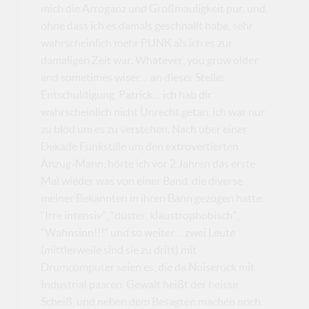
mich die Arroganz und Großmauligkeit pur, und,
ohne dass ich es damals geschnallt habe, sehr
wahrscheinlich mehr PUNK als ich es zur
damaligen Zeit war. Whatever, you grow older
and sometimes wiser… an dieser Stelle:
Entschuldigung, Patrick… ich hab dir
wahrscheinlich nicht Unrecht getan, ich war nur
zu blöd um es zu verstehen. Nach über einer
Dekade Funkstille um den extrovertierten
Anzug-Mann, hörte ich vor 2 Jahren das erste
Mal wieder was von einer Band, die diverse
meiner Bekannten in ihren Bann gezogen hatte.
“Irre intensiv”, “düster, klaustrophobisch”,
“Wahnsinn!!!” und so weiter… zwei Leute
(mittlerweile sind sie zu dritt) mit
Drumcomputer seien es, die da Noiserock mit
Industrial paaren. Gewalt heißt der heisse
Scheiß, und neben dem Besagten machen noch