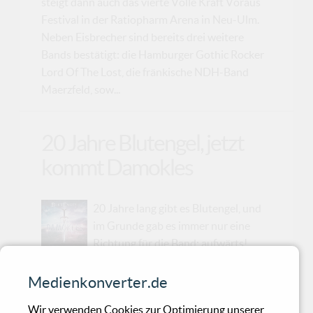
steigt dann auch das vierte Volle Kraft Voraus
Festival in der Ratiopharm Arena in Neu-Ulm.
Neben Eisbrecher sind bereits drei weitere
Bands bestätigt: die Hamburger Gothic Rocker
Lord Of The Lost, die fränkische NDH-Band
Maerzfeld, sow...
20 Jahre Blutengel, jetzt
kommt Damokles
20 Jahre lang gibt es Blutengel, und
im Grunde gab es immer nur eine
Richtung für die Band: aufwärts!
Doch der Erfolg hat Sänger Chris Pohl nicht
geblendet und lebensfern gemacht - er weiß,
Medienkonverter.de
wie schnell es mit dem Glück vorbei sein kann.
Wir verwenden Cookies zur Optimierung unserer