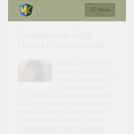
Menu
Georgias neue Single
Never Let You Go ist da!
Georgias neue Single
Never Let You Go ist
geradezu exemplarisch
für die Leichtigkeit
ihrer Texte, die sie gekonnt mit einer
knackigen Produktion und treibenden
Beats verschmilzt. Das Video zum
Song wurde von Joseph Connor in
Jordanien gedreht und inszeniert.