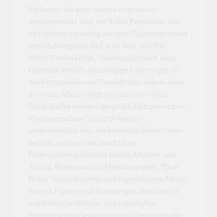
Melodien, die auch ebenso orientalisch
instrumentiert sind, mit Tribal Percussion, was
im Ergebnis ein wenig wie eine Zusammenarbeit
von Muslimgauze, AhCama-Sotz und This
Morn' Omina klingt. Überdeutlich wird, dass
Geomatic bereits einschlägige Erfahrungen in
der Komposition von Soundtracks haben, denn
ihr neues Album klingt wie aus einem Guss.
Dafür dürfte weniger die große Zeitspanne zum
Vorgängeralbum "Control Agents"
verantwortlich sein, die immerhin sieben Jahre
beträgt, sondern das beachtliche
Fingerspitzengefühl der beiden Musiker, was
Timing, Rhythmus und Melodie angeht. "Blue
Beam" ist ein düsteres und hypnotisches Album,
das mit Flöten- und Sitarklängen, dem bereits
erwähnten weiblichen und männlichen
orientalischen Gesang und vor allem durch die