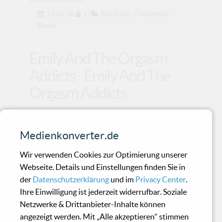
21.01.08
in
Electronic / Industrial /
Noise
Emily And The Orgasm
Addicts - Emily And The
Orgasm Addicts
„Jetzt geht’s los!“ – mit dieser Ansage startet die
Medienkonverter.de
dänische Band Emily And The Orgasm Addicts
auf i
Wir verwenden Cookies zur Optimierung unserer
Webseite. Details und Einstellungen finden Sie in
der
Datenschutzerklärung
und im
Privacy Center
.
Violet Tears - Breeze of
Ihre Einwilligung ist jederzeit widerrufbar. Soziale
Solitude
Netzwerke & Drittanbieter-Inhalte können
angezeigt werden. Mit „Alle akzeptieren“ stimmen