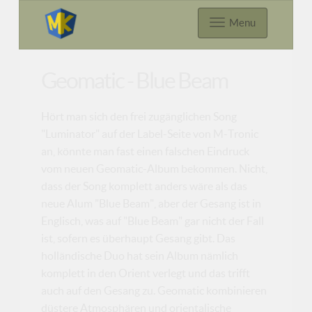
Menu
Geomatic - Blue Beam
Hört man sich den frei zugänglichen Song
"Luminator" auf der Label-Seite von M-Tronic
an, könnte man fast einen falschen Eindruck
vom neuen Geomatic-Album bekommen. Nicht,
dass der Song komplett anders wäre als das
neue Alum "Blue Beam", aber der Gesang ist in
Englisch, was auf "Blue Beam" gar nicht der Fall
ist, sofern es überhaupt Gesang gibt. Das
holländische Duo hat sein Album nämlich
komplett in den Orient verlegt und das trifft
auch auf den Gesang zu. Geomatic kombinieren
düstere Atmosphären und orientalische