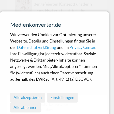
der gefeierten Konzeptkünstlerin
Jenny Hval erscheint, teilt die
Norwegerin mit "Accident" einen weiteren
Vorboten aus „The Practice Of Love“, das am 13.
Medienkonverter.de
September 2019 bei Sacred Bones erscheint.
Wir verwenden Cookies zur Optimierung unserer
“She is an accident / She is made for other things
Webseite. Details und Einstellungen finden Sie in
/ Born for cubist yearnings / Born to Write. Born
der
Datenschutzerklärung
und im
Privacy Center
.
to Burn / She is an accident / Flesh in dissent.” In
Ihre Einwilligung ist jederzeit widerrufbar. Soziale
„Accident“ plaudern Jenny Hval und die
Netzwerke & Drittanbieter-Inhalte können
australische Musikerin Laura Jean über das
angezeigt werden. Mit „Alle akzeptieren“ stimmen
Thema Kinderlosigkeit. Zu hören sind zwei
Sie (widerruflich) auch einer Datenverarbeitung
Freundinnen, die ihre eigene Ambivalenz
außerhalb des EWR zu (Art. 49 (1) (a) DSGVO).
gegenüber dem Thema Mutterschaft zum
Ausdruck bringe...
Alle akzeptieren
Einstellungen
© 1998 - 2026 Medienkonverter.de
Alle ablehnen
• Alle Rechte vorbehalten