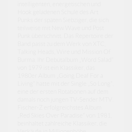
intelligenten, energetischen und
Hook geladenen Schule des Art
Punks der späten Siebziger, die sich
teilweise mit New Wave und Post
Punk überschnitt. Das Repertoire der
Band passt zu dem Werk von XTC,
Talking Heads, Wire und Mission Of
Burma. Ihr Debütalbum „Word Salad“
von 1979 ist ein Klassiker, das
1980er Album „Going Deaf For a
Living“ hatte mit der Single „So Long“,
eine der ersten Rotationen auf dem
damals noch jungen TV-Sender MTV.
Fischer-Z erfolgreichstes Album
„Red Skies Over Paradise“ von 1981,
beinhaltet zahlreiche Klassiker, die
Verkäufe in Millionenhöhe