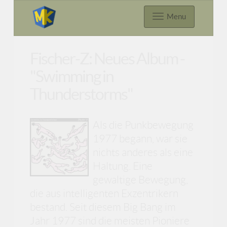
Menu
Fischer-Z: Neues Album -
"Swimming in
Thunderstorms"
Als die Punkbewegung
1977 begann, war sie
nichts anderes als eine
Haltung. Eine
gewaltige Bewegung,
die aus intelligenten Exzentrikern
bestand. Seit diesem Big Bang im
Jahr 1977 sind die meisten Pioniere