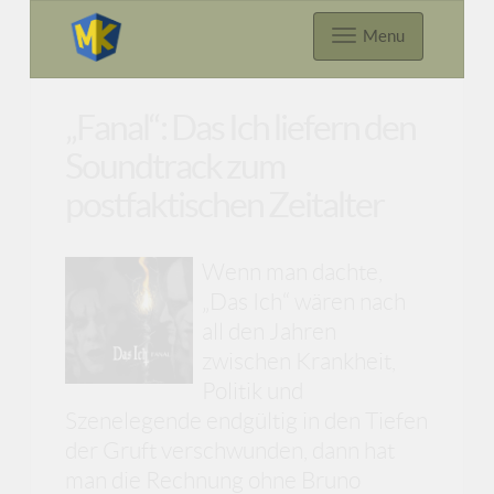
Menu
„Fanal“: Das Ich liefern den
Soundtrack zum
postfaktischen Zeitalter
Wenn man dachte,
„Das Ich“ wären nach
all den Jahren
zwischen Krankheit,
Politik und
Szenelegende endgültig in den Tiefen
der Gruft verschwunden, dann hat
man die Rechnung ohne Bruno