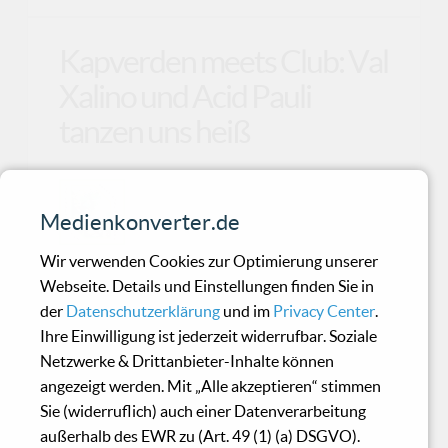
Kapverden meets Club: Val
Xalino und Acid Pauli
tanzen uns heiß
Manchmal fallen Veröffentlichungen
wie reife Mangos vom Baum – süß,
Medienkonverter.de
saftig und voller Sonne. Genau so ein
Wir verwenden Cookies zur Optimierung unserer
Leckerbissen ist schon am 29. August 2025
Webseite. Details und Einstellungen finden Sie in
erschienen: Dançá Dançá T’Manchê (Acid Pauli
der
Datenschutzerklärung
und im
Privacy Center
.
Mixes), ein musikalischer Cocktail aus den
Ihre Einwilligung ist jederzeit widerrufbar. Soziale
Händen von Val Xalino und Acid Pauli.
Netzwerke & Drittanbieter-Inhalte können
Während draußen der Sommer schon langsam
angezeigt werden. Mit „Alle akzeptieren“ stimmen
seine letzten warmen Drinks serviert, legt Acid
Sie (widerruflich) auch einer Datenverarbeitung
Pauli nochmal einen tropischen Beat an den
außerhalb des EWR zu (Art. 49 (1) (a) DSGVO).
Poolrand, der nach Palmen, Salzluft und