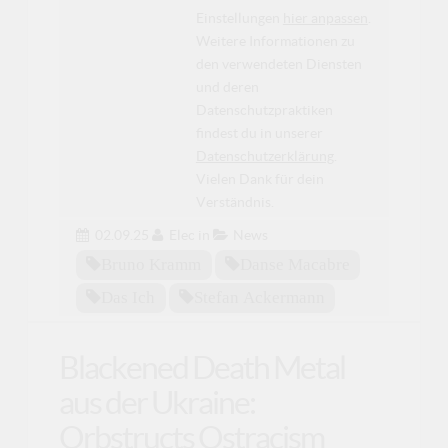
Einstellungen
hier anpassen
.
Weitere Informationen zu
den verwendeten Diensten
und deren
Datenschutzpraktiken
findest du in unserer
Datenschutzerklärung
.
Vielen Dank für dein
Verständnis.
02.09.25
Elec
in
News
Bruno Kramm
Danse Macabre
Das Ich
Stefan Ackermann
Blackened Death Metal
aus der Ukraine:
Orbstructs Ostracism