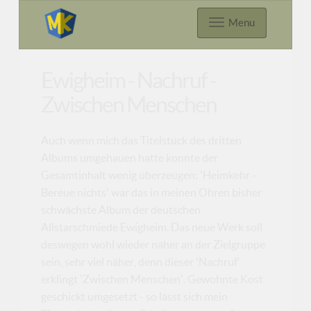
Menu
Ewigheim - Nachruf -
Zwischen Menschen
Auch wenn mich das Titelstück des dritten
Albums umgehauen hatte konnte der
Gesamtinhalt wenig überzeugen: 'Heimkehr -
Bereue nichts' war das in meinen Ohren bisher
schwächste Album der deutschen
Allstarschmiede Ewigheim. Das neue Werk soll
deswegen wohl wieder näher an der Zielgruppe
sein, sehr viel näher, denn dieser 'Nachruf'
erklingt 'Zwischen Menschen'. Gewohnte Kost
geschickt umgesetzt - so lässt sich mein