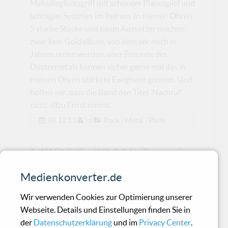
Melodieglücksgriff mit schönem Pianospiel und
schrägen Synthies im Refrain. In meinen Ohren
5 starke Stücke und kaum Aussetzer machen
zwar kein Goldalbum, von dem wir noch in
Jahren reden werden, aber Freunde des
Düstermetals können sicher gerne mal das in
meinen Ohren stärkste Ewigheim gönnen. Und
hoffen wir, dass die Band den Titel 'Nachruf'
nicht allzu Ernst nimmt.
05.12.13
in
Rock / Metal / Punk
MRDTC - #3 (We Travel)
Medienkonverter.de
Trotz hoher Spielzeit nur bedingt überzeugende
EP - für Fans des EBM Duos
Wir verwenden Cookies zur Optimierung unserer
Webseite. Details und Einstellungen finden Sie in
der
Datenschutzerklärung
und im
Privacy Center
.