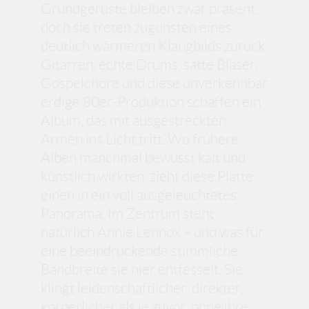
Grundgerüste bleiben zwar präsent,
doch sie treten zugunsten eines
deutlich wärmeren Klangbilds zurück.
Gitarren, echte Drums, satte Bläser,
Gospelchöre und diese unverkennbar
erdige 80er-Produktion schaffen ein
Album, das mit ausgestreckten
Armen ins Licht tritt. Wo frühere
Alben manchmal bewusst kalt und
künstlich wirkten, zieht diese Platte
einen in ein voll ausgeleuchtetes
Panorama. Im Zentrum steht
natürlich Annie Lennox – und was für
eine beeindruckende stimmliche
Bandbreite sie hier entfesselt. Sie
klingt leidenschaftlicher, direkter,
körperlicher als je zuvor, ohne ihre