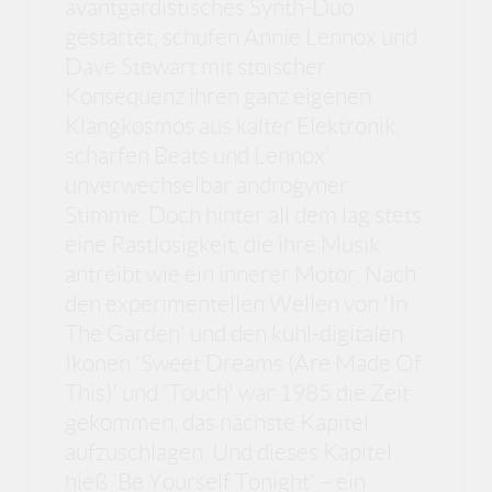
avantgardistisches Synth-Duo
gestartet, schufen Annie Lennox und
Dave Stewart mit stoischer
Konsequenz ihren ganz eigenen
Klangkosmos aus kalter Elektronik,
scharfen Beats und Lennox’
unverwechselbar androgyner
Stimme. Doch hinter all dem lag stets
eine Rastlosigkeit, die ihre Musik
antreibt wie ein innerer Motor. Nach
den experimentellen Wellen von 'In
The Garden' und den kühl-digitalen
Ikonen 'Sweet Dreams (Are Made Of
This)' und 'Touch' war 1985 die Zeit
gekommen, das nächste Kapitel
aufzuschlagen. Und dieses Kapitel
hieß 'Be Yourself Tonight' – ein