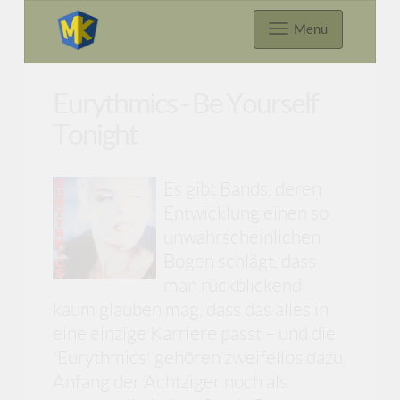
Menu
Eurythmics - Be Yourself
Tonight
Es gibt Bands, deren
Entwicklung einen so
unwahrscheinlichen
Bogen schlägt, dass
man rückblickend
kaum glauben mag, dass das alles in
eine einzige Karriere passt – und die
'Eurythmics' gehören zweifellos dazu.
Anfang der Achtziger noch als