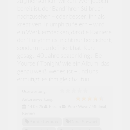
zu „menschlich“ wirken. Wer jedoch
bereit ist, der Band ihren Stilbruch
nachzusehen – oder besser: ihn als
kreativen Triumph zu feiern – wird
ein Werk entdecken, das die Karriere
der 'Eurythmics' nicht nur bereichert,
sondern neu definiert hat. Kurz
gesagt: 40 Jahre später klingt 'Be
Yourself Tonight' wie ein Album, das
genau weiß, wer es ist – und uns
ermutigt, es ihm gleichzutun.
Userwertung:
Autorenwertung:
14.05.25
Elec
in
Pop / Wave / Minimal
,
Review
Annie Lennox
Dave Stewart