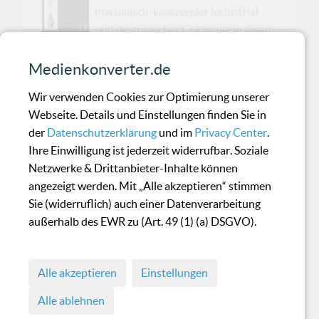
martialisch-knarzender Industrial
und dystopischer Coldwave in einem
Keller in Oslo zusammenrasseln, dann ist
Blitzkrieg Baby nicht weit. Schon das
Medienkonverter.de
letztjährige Album Ardenti Mundi war eine
Wir verwenden Cookies zur Optimierung unserer
verstörende Reise durch eine Welt ohne
Webseite. Details und Einstellungen finden Sie in
Hoffnung – musikalisch irgendwo zwischen
der
Datenschutzerklärung
und im
Privacy Center
.
Death Industrial, No Wave und einem Zirkus für
Ihre Einwilligung ist jederzeit widerrufbar. Soziale
verkrachte Existenzen. Jetzt legt der
Netzwerke & Drittanbieter-Inhalte können
norwegische Unruhestifter nach – mit einem
angezeigt werden. Mit „Alle akzeptieren“ stimmen
Remix-Album, das den Wahnsinn neu
Sie (widerruflich) auch einer Datenverarbeitung
ausleuchtet.Ardenti Mundi Remixed erscheint
außerhalb des EWR zu (Art. 49 (1) (a) DSGVO).
am 4. Juli 2025 bei aufnahme + wiedergabe und
Brutal Forms, kommt digital und als ultra-limi...
Alle akzeptieren
Einstellungen
© 1998 - 2026 Medienkonverter.de
Alle ablehnen
• Alle Rechte vorbehalten