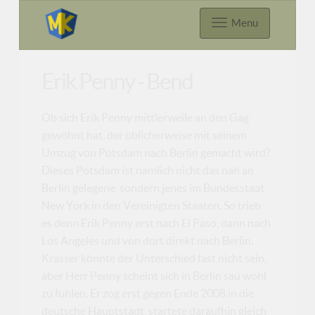
Menu
Erik Penny - Bend
Ob sich Erik Penny mittlerweile an den Gag
gewöhnt hat, der üblicherweise mit seinem
Umzug von Potsdam nach Berlin gemacht wird?
Dieses Potsdam ist nämlich nicht das nah an
Berlin gelegene, sondern jenes im Bundesstaat
New York in den Vereinigten Staaten. So trieb
es denn Erik Penny erst nach El Paso, dann nach
Los Angeles und von dort direkt nach Berlin.
Krasser könnte der Unterschied fast nicht sein,
aber Herr Penny scheint sich in Berlin sau wohl
zu fühlen. Er zog erst gegen Ende 2008 in die
deutsche Hauptstadt, startete daraufhin gleich