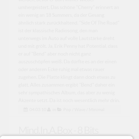
umhergeistert. Das schöne "Cherry" erinnert an
ein wenig an 18 Summers, da der Gesang
ähnlich stark zurückhaltend. "Side Of The Road"
ist der klassische Radiosong, den man
unterwegs im Auto auf volle Lautstärke dreht
und mit grölt. Ja, Erik Penny hat Potential, dass
er auf "Bend" aber noch nicht ganz
auszuschöpfen weiß. Da dürfte es an der einen
oder anderen Ecke ruhig mal etwas rauer
zugehen. Die Platte klingt dann doch etwas zu
glatt. Alles zusammen ergibt "Bend" daher ein
sehr sympathisches Album, das aber zu wenig
Akzente setzt. Da ist noch wesentlich mehr drin.
04.03.10
in
Pop / Wave / Minimal
Mind.In.A.Box - 8 Bits