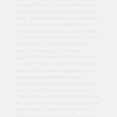
im Januar 2009 eine Tour und veröffentlicht
jetzt schon sein erstes, in Berlin entstandenes
Album "Bend". Nun ist aber das Veröffentlichen
dem Singer-/Songwriter nicht ganz fremd,
stammen doch schon zwei EPs und zwei Alben
aus seiner Feder. Für seine Songs hat er sich von
Geschichten aus seinem Leben inspirieren
lassen, von Erlebnissen, die ihm in der
Hauptstadt widerfahren sind. "Bend" beginnt
mit "Under The Gun" in klassischer Songwriter-
Manier: Ein Mann und seine Akustikgitarre.
Später kommen erst Klavier und dann
Schlagzeug und Cello hinzu und noch später
sogar E-Gitarre. Irgendwie ein recht schlicht
wirkender Song, die Melodie bleibt aber hängen.
Bei "Santa Ana" mit dem trauernden Cello wird
man unweigerlich an Nick Cave und den im
Hintergrund fiedelnden Warren Ellis erinnert.