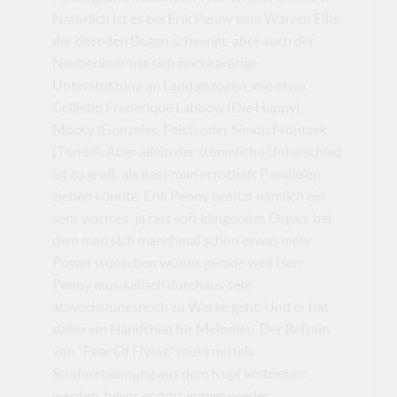
Natürlich ist es bei Erik Penny kein Warren Ellis,
der dort den Bogen schwingt, aber auch der
Neuberliner hat sich hochkarätige
Unterstützung an Land gezogen, wie etwa
Cellistin Frederique Labbow (Die Happy),
Mocky (Gonzales, Feist) oder Simon Frontzek
(Tomte). Aber allein der stimmliche Unterschied
ist zu groß, als dass man ernsthaft Parallelen
ziehen könnte. Erik Penny besitzt nämlich ein
sehr warmes, ja fast soft klingendes Organ, bei
dem man sich manchmal schon etwas mehr
Power wünschen würde, gerade weil Herr
Penny musikalisch durchaus sehr
abwechslungsreich zu Werke geht. Und er hat
dabei ein Händchen für Melodien. Der Refrain
von "Fear Of Flying" muss mittels
Strafverbannung aus dem Kopf vertrieben
werden, bevor er dort immer wieder