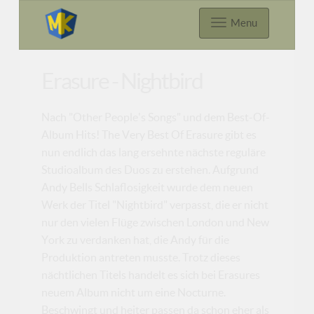
Menu
Erasure - Nightbird
Nach "Other People's Songs" und dem Best-Of-
Album Hits! The Very Best Of Erasure gibt es
nun endlich das lang ersehnte nächste reguläre
Studioalbum des Duos zu erstehen. Aufgrund
Andy Bells Schlaflosigkeit wurde dem neuen
Werk der Titel "Nightbird" verpasst, die er nicht
nur den vielen Flüge zwischen London und New
York zu verdanken hat, die Andy für die
Produktion antreten musste. Trotz dieses
nächtlichen Titels handelt es sich bei Erasures
neuem Album nicht um eine Nocturne.
Beschwingt und heiter passen da schon eher als