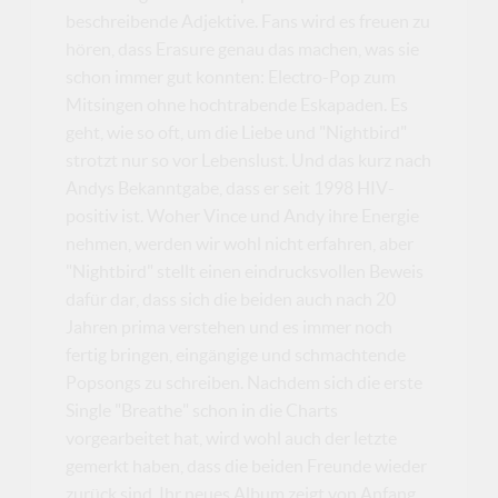
beschreibende Adjektive. Fans wird es freuen zu
hören, dass Erasure genau das machen, was sie
schon immer gut konnten: Electro-Pop zum
Mitsingen ohne hochtrabende Eskapaden. Es
geht, wie so oft, um die Liebe und "Nightbird"
strotzt nur so vor Lebenslust. Und das kurz nach
Andys Bekanntgabe, dass er seit 1998 HIV-
positiv ist. Woher Vince und Andy ihre Energie
nehmen, werden wir wohl nicht erfahren, aber
"Nightbird" stellt einen eindrucksvollen Beweis
dafür dar, dass sich die beiden auch nach 20
Jahren prima verstehen und es immer noch
fertig bringen, eingängige und schmachtende
Popsongs zu schreiben. Nachdem sich die erste
Single "Breathe" schon in die Charts
vorgearbeitet hat, wird wohl auch der letzte
gemerkt haben, dass die beiden Freunde wieder
zurück sind. Ihr neues Album zeigt von Anfang