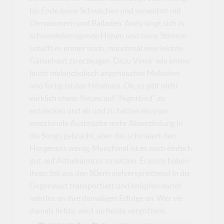
bis Ende keine Schwächen und verwöhnt mit
Ohrwürmern und Balladen. Andy singt sich in
schwindelerregende Höhen und seine Stimme
schafft es immer noch, manchmal eine leichte
Gänsehaut zu erzeugen. Dazu Vince' wie immer
leicht melancholisch angehauchte Melodien
und fertig ist das Hitalbum. Ok, es gibt nicht
wirklich etwas Neues auf "Nightbird" zu
entdecken und ab und zu hätten ein paar
emotionale Ausbrüche mehr Abwechslung in
die Songs gebracht, aber das schmälert den
Hörgenuss wenig. Manchmal ist es auch einfach
gut, auf Altbekanntes zu setzen. Erasure haben
ihren Stil aus den 80ern vielversprechend in die
Gegenwart transportiert und knüpfen damit
nahtlos an ihre damaligen Erfolge an. Wer sie
damals liebte, wird sie heute vergöttern.