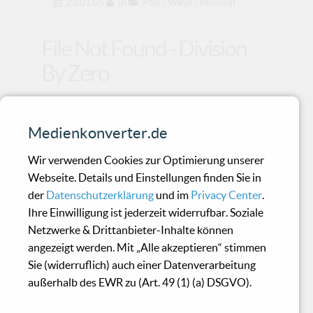
23.01.05
in
Pop / Wave / Minimal
File Not Found - Division
By Zero
Das neue Jahr hat eben begonnen und jeder
Medienkonverter.de
einzelne fiebert seinen favorisierten Releases
entgegen. D
Wir verwenden Cookies zur Optimierung unserer
Webseite. Details und Einstellungen finden Sie in
der
Datenschutzerklärung
und im
Privacy Center
.
To Avoid - Voyage Into The
Ihre Einwilligung ist jederzeit widerrufbar. Soziale
Past (Promo)
Netzwerke & Drittanbieter-Inhalte können
angezeigt werden. Mit „Alle akzeptieren“ stimmen
Sie (widerruflich) auch einer Datenverarbeitung
Voyage Into The Past ist eine dreißig-minütige,
außerhalb des EWR zu (Art. 49 (1) (a) DSGVO).
frische und kreative Produktion der beiden
Darkcel