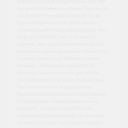
ambient knisternde Störgeräuschen. Klar fällt
hier gleich die Referenz auf Aphex Twin ein, der
mit ähnlichen Konzepten unterwegs ist, die
Eigenständigkeit von EOC bleibt jedoch
sicherlich gewahrt, nicht zuletzt dadurch, dass
Songs wie ‚0000 975’ zwar recht feindlich
beginnen, dann jedoch durch mellow Sounds
harmonisch aufgefangen werden. Vielleicht ist
Yoshinori Sunahara auf Speed der bessere
Vergleich… Vollkommen ohne Beats mit
verstörter Geräuschromantik geht ‚White
Chrysanthemum Song’ an den Start und lässt
den Hörer zwischen Entspannung und
Nervosität schwankend zurück. Nach meinem
Geschmack zwar vielleicht etwas zu noisy,
liefert EOC mit seinen beiden EPs eine
vielschichtige Klanglandschaft, die den Hörer
bei jedem Durchlauf neue Details entdecken