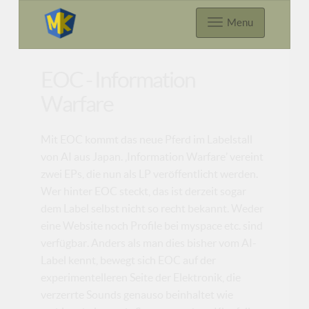
Menu
EOC - Information
Warfare
Mit EOC kommt das neue Pferd im Labelstall
von AI aus Japan. ‚Information Warfare’ vereint
zwei EPs, die nun als LP veröffentlicht werden.
Wer hinter EOC steckt, das ist derzeit sogar
dem Label selbst nicht so recht bekannt. Weder
eine Website noch Profile bei myspace etc. sind
verfügbar. Anders als man dies bisher vom AI-
Label kennt, bewegt sich EOC auf der
experimentelleren Seite der Elektronik, die
verzerrte Sounds genauso beinhaltet wie