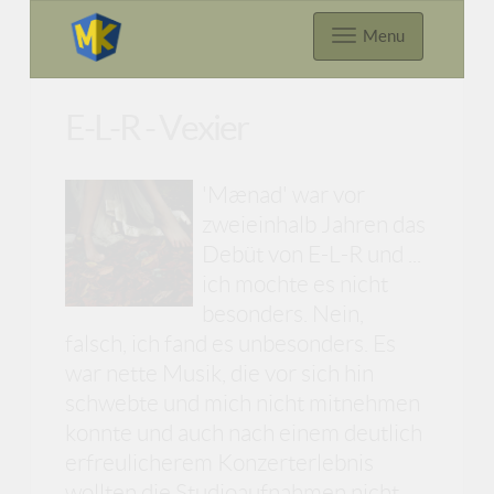
Menu
E-L-R - Vexier
'Mænad' war vor
zweieinhalb Jahren das
Debüt von E-L-R und ...
ich mochte es nicht
besonders. Nein,
falsch, ich fand es unbesonders. Es
war nette Musik, die vor sich hin
schwebte und mich nicht mitnehmen
konnte und auch nach einem deutlich
erfreulicherem Konzerterlebnis
wollten die Studioaufnahmen nicht