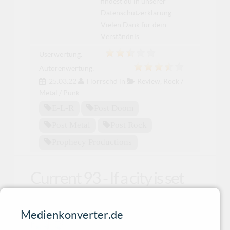
findest du in unserer
Datenschutzerklärung
.
Vielen Dank für dein
Verständnis.
Userwertung:
Autorenwertung:
25.03.22
Horrschd
in
Review
,
Rock /
Metal / Punk
E-L-R
Post Doom
Post Metal
Post Rock
Prophecy Productions
Current 93 - If a city is set
upon a hill
Medienkonverter.de
Nach 40 Jahren eine unfassbare