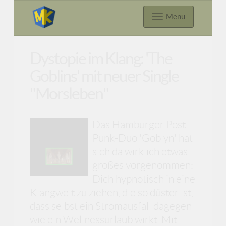
Menu
Dystopie im Klang: 'The
Goblins' mit neuer Single
"Morsleben"
Das Hamburger Post-
Punk-Duo 'Goblyn' hat
sich da wirklich etwas
großes vorgenommen:
Dich hypnotisch in eine
Klangwelt zu ziehen, die so düster ist,
dass selbst ein Stromausfall dagegen
wie ein Wellnessurlaub wirkt. Mit