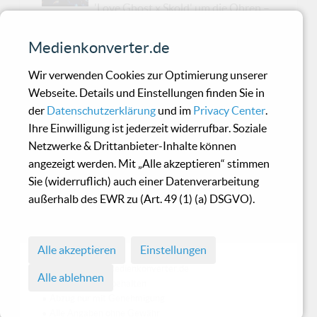
'Love Ghost x Skold' um die Ohren –
ein feuriges Zusammentreffen von LA-Grunge-
Vibes und schwedischer Industrial-Wucht,
Medienkonverter.de
veröffentlicht über Metropolis Records. Du
Wir verwenden Cookies zur Optimierung unserer
kannst es schon jetzt vorbestellen – oder du
Webseite. Details und Einstellungen finden Sie in
wartest, bis dir der erste Song wie ein
der
Datenschutzerklärung
und im
Privacy Center
.
Ziegelstein gegen den Kopf knallt.Auf ihrem
Ihre Einwilligung ist jederzeit widerrufbar. Soziale
gemeinsamen Abenteuer vereinen 'Love Ghost',
Netzwerke & Drittanbieter-Inhalte können
angeführt vom jungen Finnegan Bell, und Tim
angezeigt werden. Mit „Alle akzeptieren“ stimmen
Skold, der Veteran hinter 'Skold' und 'KMFDM',
Sie (widerruflich) auch einer Datenverarbeitung
die rohe Energie des Grunge mit den
außerhalb des EWR zu (Art. 49 (1) (a) DSGVO).
stampfenden Rhythmen des Industrial. Stell dir
vor: Nirvana trifft au...
Alle akzeptieren
Einstellungen
© 1998 - 2026 Medienkonverter.de
Alle ablehnen
• Alle Rechte vorbehalten
• Abzug nur mit Genehmigung
• Alle Angaben ohne Gewähr