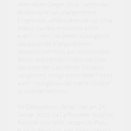
ihrer neuen Single „Vice“ stellen die
beiden nicht nur unangenehme
Fragen wie „what makes you up, what
makes you feel entitled to a title
even?“ – nein, sie liefern eben gleich
das passende Klangbild einer
dystopischen Welt aus bröckelndem
Beton, brechendem Stahl und Glas,
das unter der Last deiner Existenz
zersplittert. Klingt schon bitter? Ist es
auch – und genau das macht 'Goblyn'
so unwiderstehlich.
Ihr Debütalbum „Stray“, das am 24.
Januar 2025 via La Pochette Surprise
Records erscheint, verspricht Post-
Punk in Reinform: roh, direkt und mit