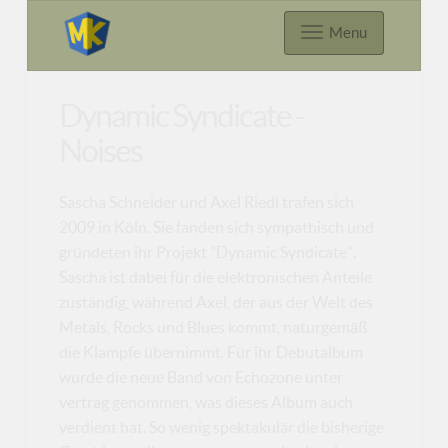
Menu
Dynamic Syndicate -
Noises
Sascha Schneider und Axel Riedl trafen sich
2009 in Köln. Sie fanden sich sympathisch und
gründeten ihr Projekt "Dynamic Syndicate".
Sascha ist dabei für die elektronischen Anteile
zuständig, während Axel, der aus der Welt des
Metals, Rocks und Blues kommt, naturgemäß
die Klampfe übernimmt. Für ihr Debutalbum
wurde die neue Band von Echozone unter
vertrag genommen, was dieses Album auch
verdient hat. So wenig spektakulär die bisherige