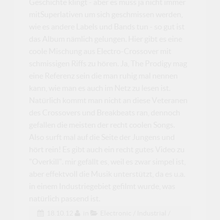
Geschichte klingt - aber es muss ja nicht immer
mitSuperlativen um sich geschmissen werden,
wie es andere Labels und Bands tun - so gut ist
das Album nämlich gelungen. Hier gibt es eine
coole Mischung aus Electro-Crossover mit
schmissigen Riffs zu hören. Ja, The Prodigy mag
eine Referenz sein die man ruhig mal nennen
kann, wie man es auch im Netz zu lesen ist.
Natürlich kommt man nicht an diese Veteranen
des Crossovers und Breakbeats ran, dennoch
gefallen die meisten der recht coolen Songs.
Also surft mal auf die Seite der Jungens und
hört rein! Es gibt auch ein recht gutes Video zu
"Overkill". mir gefällt es, weil es zwar simpel ist,
aber effektvoll die Musik unterstützt, da es u.a.
in einem Industriegebiet gefilmt wurde, was
natürlich passend ist.
18.10.12
in
Electronic / Industrial /