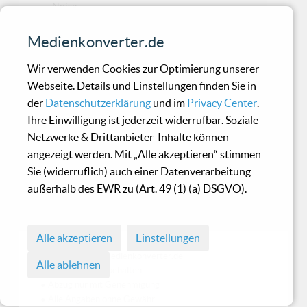
Noise
Medienkonverter.de
Oyaarss - Smaida Greizi
Wir verwenden Cookies zur Optimierung unserer
Nakamiba
Webseite. Details und Einstellungen finden Sie in
der
Datenschutzerklärung
und im
Privacy Center
.
Schaurig-schön beschriebener Verfall
Ihre Einwilligung ist jederzeit widerrufbar. Soziale
Netzwerke & Drittanbieter-Inhalte können
angezeigt werden. Mit „Alle akzeptieren“ stimmen
[product] - I, Omega
Sie (widerruflich) auch einer Datenverarbeitung
außerhalb des EWR zu (Art. 49 (1) (a) DSGVO).
Gelungenes Harsh Elektro Debut aus Portland.
Alle akzeptieren
Einstellungen
© 1998 - 2026 Medienkonverter.de
Alle ablehnen
• Alle Rechte vorbehalten
• Abzug nur mit Genehmigung
• Alle Angaben ohne Gewähr