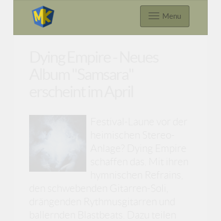
Menu
Dying Empire - Neues
Album "Samsara"
erscheint im April
Festival-Laune vor der
heimischen Stereo-
Anlage? Dying Empire
schaffen das. Mit ihren
hymnischen Refrains,
den schwebenden Gitarren-Soli,
drängenden Rythmusgitarren und
ballernden Blastbeats. Dazu teilen