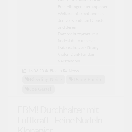
Einstellungen
hier anpassen
.
Weitere Informationen zu
den verwendeten Diensten
und deren
Datenschutzpraktiken
findest du in unserer
Datenschutzerklärung
.
Vielen Dank für dein
Verständnis.
16.03.20
Elec
in
News
Bleeding Noise
Dying Empire
Joe Gastel
EBM! Durchhalten mit
Luftkraft - Feine Nudeln
Klopapier