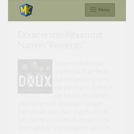
Menu
Doux: erstes Album mit
Namen "Presents"
Schwere Riffs feat.
kopfnicka Trap-Beats
auf treibende Drums
die die Hörer direkt in
die Musik reinziehen
und nicht mehr loslassen. Sänger
Mert brüllt dazu hart angefuckt ins
Mic. Seine VocalsSkills decken eine
überragende Vielseitigkeit, aus sich