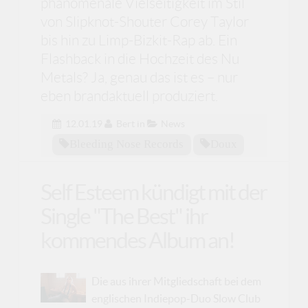
phänomenale Vielseitigkeit im Stil
von Slipknot-Shouter Corey Taylor
bis hin zu Limp-Bizkit-Rap ab. Ein
Flashback in die Hochzeit des Nu
Metals? Ja, genau das ist es – nur
eben brandaktuell produziert.
12.01.19
Bert
in
News
Bleeding Nose Records
Doux
Self Esteem kündigt mit der
Single "The Best" ihr
kommendes Album an!
Die aus ihrer Mitgliedschaft bei dem
englischen Indiepop-Duo Slow Club