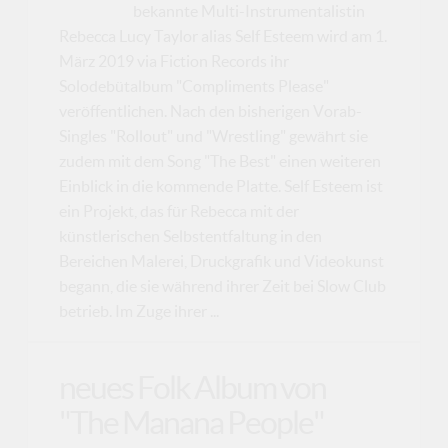
bekannte Multi-Instrumentalistin
Rebecca Lucy Taylor alias Self Esteem wird am 1.
März 2019 via Fiction Records ihr
Solodebütalbum "Compliments Please"
veröffentlichen. Nach den bisherigen Vorab-
Singles "Rollout" und "Wrestling" gewährt sie
zudem mit dem Song "The Best" einen weiteren
Einblick in die kommende Platte. Self Esteem ist
ein Projekt, das für Rebecca mit der
künstlerischen Selbstentfaltung in den
Bereichen Malerei, Druckgrafik und Videokunst
begann, die sie während ihrer Zeit bei Slow Club
betrieb. Im Zuge ihrer ...
neues Folk Album von
"The Manana People"