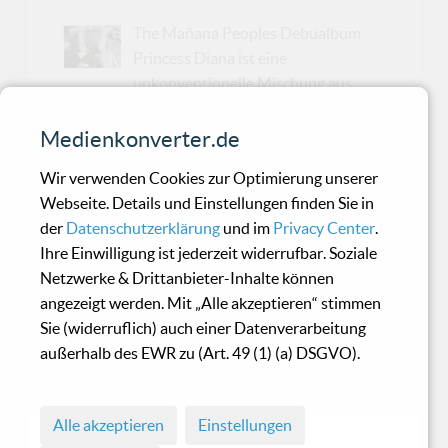
The Mañana Peoples Debüalbum
Princess Diana ist eine
unkonventionelle Mischung aus
Theremin-Honky-Tonk, zombiezentrischen
Elektropop-Balladen und Horror-Spirituals,
Medienkonverter.de
inklusive der Single Anthropophagus, einer
Wir verwenden Cookies zur Optimierung unserer
Kollaboration mit Vorzeigetroubadour Bonnie
Webseite. Details und Einstellungen finden Sie in
'Prince' Billy. Dessen Musik war schon länger
der
Datenschutzerklärung
und im
Privacy Center
.
eine gemeinsame Obsession des Duos, so dass
Ihre Einwilligung ist jederzeit widerrufbar. Soziale
es ihnen ganz natürlich vorkam, BPB einfach
Netzwerke & Drittanbieter-Inhalte können
über Social Media zu kontaktieren und ihn um
angezeigt werden. Mit „Alle akzeptieren“ stimmen
eine Zusammenarbeit zu bitten. Überraschend
Sie (widerruflich) auch einer Datenverarbeitung
meldete er sich zurück und kurze Zeit später gab
außerhalb des EWR zu (Art. 49 (1) (a) DSGVO).
es den Song Anthropophagus, für den BPB
ihnen seine Parts aufgenommen und zu...
Alle akzeptieren
Einstellungen