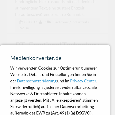
Eindringliche Elektrosounds mit nachdenklich
stimmendem Text, eine düstere Endzeit
heraufbeschwörende bizarre Romantik.
03.08.03
in
Electronic / Industrial /
Noise
BT - Emotional Technology
Medienkonverter.de
BT, Brian Transeau, is back! Kaum fassbar, ueber
drei Jahre ist die Veroeffentlichung seines
Wir verwenden Cookies zur Optimierung unserer
letzten
Webseite. Details und Einstellungen finden Sie in
der
Datenschutzerklärung
und im
Privacy Center
.
Ihre Einwilligung ist jederzeit widerrufbar. Soziale
Ton Sur Ton - Visitor
Netzwerke & Drittanbieter-Inhalte können
angezeigt werden. Mit „Alle akzeptieren“ stimmen
Sie (widerruflich) auch einer Datenverarbeitung
Bei dem 2003 Album ‘Visitor’ lässt sich der
außerhalb des EWR zu (Art. 49 (1) (a) DSGVO).
Hörer auf ca. 45 Minuten feinste elektronische