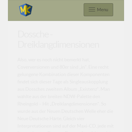
Menu
Dossche -
Dreiklangdimensionen
Also, wer es noch nicht bemerkt hat,
Coverversionen und 80er sind „in“. Eine recht
gelungene Kombination dieser Komponenten
findet sich dieser Tage als Singleauskopplung
aus Dossches zweitem Album „Existenz“. Man
wählte aus der breiten NDW-Palette den
Rheingold – Hit „Dreiklangdimensionen“. So
wurde aus der Neuen Deutschen Welle eher die
Neue Deutsche Härte. Gleich vier
Interpretationen sind auf der Maxi-CD, jede mit