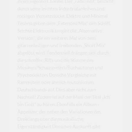
ihrem eigenen Charme. Der „radio edit“ besticht
durch seine leichten Industrialanleihen und
rockigen Versatzstücke. Elektro und Minimal
Techno geben dem „Extended Mix“ den Schliff.
Seichte Elektronik umgibt die „Alternative
Version“, die ein weiteres Mal von dem
gitarrenlastigen und treibenden „Short Mix“
abgelöst wird. Tendenziell drängen sich durch
die schroffen Riffs und die Stimme des
Musikers/Schauspielers/Buchautoren und
Psychodoktors Dossche Vergleiche mit
Rammstein oder ähnlich teutonischen
Deutschbands auf. Dies aber nicht zum
Nachteil! Zudem ist auf der Maxi der Titel „Ich
bin Gott“ zu hören. Ebenfalls ein Album -
Appetizer, der neben den Variationen des
Dreiklangs über die musikalische
Eigenständigkeit Dossches Auskunft gibt.