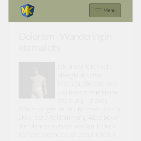
Menu
Dolorism - Wandering in
eternal city
Ich bin wirklich kein
abergläubischer
Mensch, aber denoch
zuallererst eine kleine
Warnung – dieses
Album sorgte bei mir für mehr als nur
akustische Beklemmung. Aber bevor
die Männer mit den weißen Jacken
kommen schreibe ich erst die Kritik