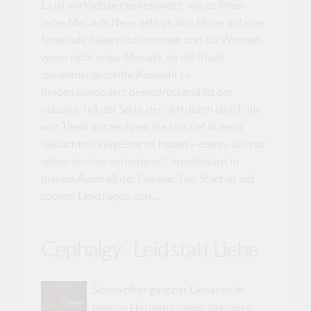
Es ist wirklich bemerkenswert, wie es ihnen
jedes Mal aufs Neue gelingt, ihre Hörer auf eine
fesselnde Reise mitzunehmen und für Wochen,
wenn nicht sogar Monate, an die frisch
zusammengestellte Auswahl zu
binden.Besonders beeindruckend ist der
neueste Teil der Serie, der sich durch eine Fülle
von Titeln auszeichnet, die sich tief in mein
Gedächtnis eingebrannt haben – etwas, das nur
selten bei den vorherigen Compilations in
diesem Ausmaß der Fall war. Der Start ist mit
coolem Elektropop von ...
Cephalgy - Leid statt Liebe
Schon öfter ging der Gedanke in
meinen Hirnwindungen spazieren,