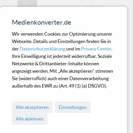
dass es irgendwo da draußen so
etwas wie einen Giftschrank für Gruftilyrik gibt.
Das Ding ist verdammt groß, ein wenig siffig
Medienkonverter.de
und mit schweren, feuerfesten Türen bewehrt,
Wir verwenden Cookies zur Optimierung unserer
sodass sein Inhalt leider jede erdenkliche
Webseite. Details und Einstellungen finden Sie in
Katastrophe vermutlich unbeschadet
der
Datenschutzerklärung
und im
Privacy Center
.
überstünde. In eben diesen Schrank landet all
Ihre Einwilligung ist jederzeit widerrufbar. Soziale
der vor abartigem Pathos triefende Sondermüll,
Netzwerke & Drittanbieter-Inhalte können
der selbst für Blutengel und Konsorten zu
angezeigt werden. Mit „Alle akzeptieren“ stimmen
harter Scheiss ist. Bis vor kurzem bin ich davon
Sie (widerruflich) auch einer Datenverarbeitung
ausgegangen, dass die oben genannte
außerhalb des EWR zu (Art. 49 (1) (a) DSGVO).
Verwahreinheit lediglich einmal im monatlich
von einem autonomen Tr...
Alle akzeptieren
Einstellungen
© 1998 - 2026 Medienkonverter.de
Alle ablehnen
• Alle Rechte vorbehalten
• Abzug nur mit Genehmigung