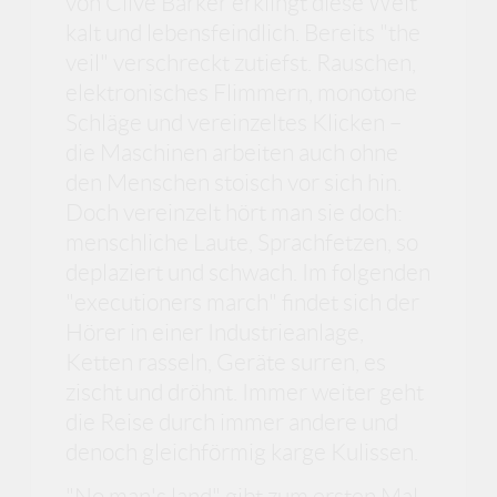
von Clive Barker erklingt diese Welt
kalt und lebensfeindlich. Bereits "the
veil" verschreckt zutiefst. Rauschen,
elektronisches Flimmern, monotone
Schläge und vereinzeltes Klicken –
die Maschinen arbeiten auch ohne
den Menschen stoisch vor sich hin.
Doch vereinzelt hört man sie doch:
menschliche Laute, Sprachfetzen, so
deplaziert und schwach. Im folgenden
"executioners march" findet sich der
Hörer in einer Industrieanlage,
Ketten rasseln, Geräte surren, es
zischt und dröhnt. Immer weiter geht
die Reise durch immer andere und
denoch gleichförmig karge Kulissen.
"No man's land" gibt zum ersten Mal