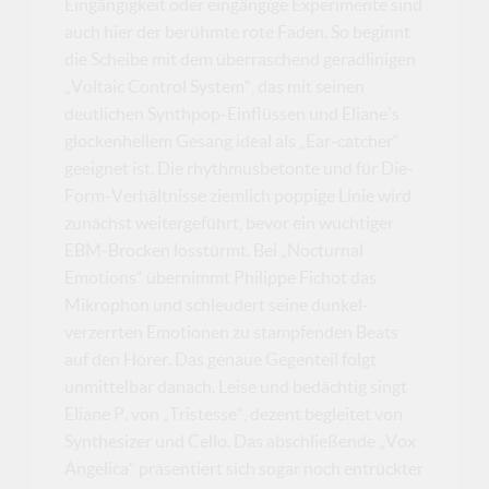
Eingängigkeit oder eingängige Experimente sind
auch hier der berühmte rote Faden. So beginnt
die Scheibe mit dem überraschend geradlinigen
„Voltaic Control System“, das mit seinen
deutlichen Synthpop-Einflüssen und Eliane's
glockenhellem Gesang ideal als „Ear-catcher“
geeignet ist. Die rhythmusbetonte und für Die-
Form-Verhältnisse ziemlich poppige Linie wird
zunächst weitergeführt, bevor ein wuchtiger
EBM-Brocken losstürmt. Bei „Nocturnal
Emotions“ übernimmt Philippe Fichot das
Mikrophon und schleudert seine dunkel-
verzerrten Emotionen zu stampfenden Beats
auf den Hörer. Das genaue Gegenteil folgt
unmittelbar danach. Leise und bedächtig singt
Eliane P. von „Tristesse“, dezent begleitet von
Synthesizer und Cello. Das abschließende „Vox
Angelica“ präsentiert sich sogar noch entrückter