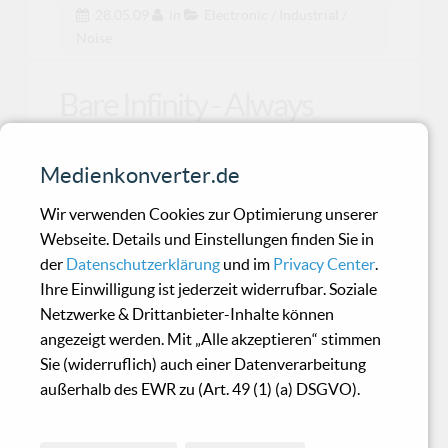
28.05.09
in
Electronic / Industrial /
Noise
Bare Infinity - Always
Forever
Medienkonverter.de
Für fanatische Fans des Genres 100%ig sicher!
Wir verwenden Cookies zur Optimierung unserer
Webseite. Details und Einstellungen finden Sie in
der
Datenschutzerklärung
und im
Privacy Center
.
1349 - Revelations Of The
Ihre Einwilligung ist jederzeit widerrufbar. Soziale
Black Flame
Netzwerke & Drittanbieter-Inhalte können
angezeigt werden. Mit „Alle akzeptieren“ stimmen
Sie (widerruflich) auch einer Datenverarbeitung
1349 markiert das Jahr, als in Norwegen die
außerhalb des EWR zu (Art. 49 (1) (a) DSGVO).
Pest ausbrach. Tod und Elend beendeten das
(laut Band) „