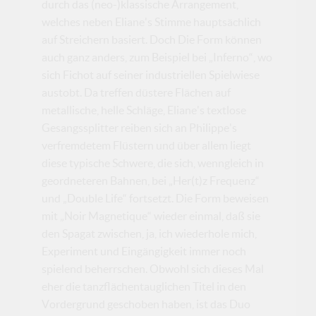
durch das (neo-)klassische Arrangement,
welches neben Eliane's Stimme hauptsächlich
auf Streichern basiert. Doch Die Form können
auch ganz anders, zum Beispiel bei „Inferno“, wo
sich Fichot auf seiner industriellen Spielwiese
austobt. Da treffen düstere Flächen auf
metallische, helle Schläge, Eliane's textlose
Gesangssplitter reiben sich an Philippe's
verfremdetem Flüstern und über allem liegt
diese typische Schwere, die sich, wenngleich in
geordneteren Bahnen, bei „Her(t)z Frequenz“
und „Double Life“ fortsetzt. Die Form beweisen
mit „Noir Magnetique“ wieder einmal, daß sie
den Spagat zwischen, ja, ich wiederhole mich,
Experiment und Eingängigkeit immer noch
spielend beherrschen. Obwohl sich dieses Mal
eher die tanzflächentauglichen Titel in den
Vordergrund geschoben haben, ist das Duo