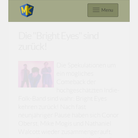
Menu
Die "Bright Eyes" sind
zurück!
Die Spekulationen um
ein mögliches
Comeback der
hochgeschätzten Indie-
Folk-Band sind wahr: Bright Eyes
kehren zurück! Nach fast
neunjähriger Pause haben sich Conor
Oberst, Mike Mogis und Nathaniel
Walcott wieder zusammengerauft,