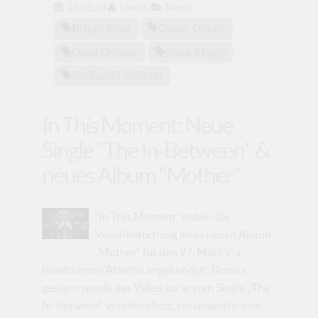
23.01.20
Elec
in
News
Bright Eyes
Conor Oberst
Dead Oceans
Mike Mogis
Nathaniel Walcott
In This Moment: Neue
Single "The In-Between" &
neues Album "Mother"
"In This Moment" haben die
Veröffentlichung ihres neuen Album
„Mother“ für den 27. März Via
Roadrunner/Atlantic angekündigt. Bereits
gestern wurde das Video zur ersten Single „The
In-Between“ veröffentlicht, ein umwerfendes