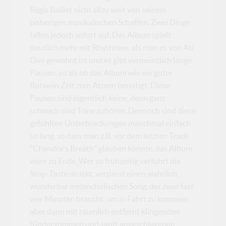
Régis Baillet nicht allzu weit von seinem
bisherigen musikalischen Schaffen. Zwei Dinge
fallen jedoch sofort auf. Das Album spielt
deutlich mehr mit Rhythmen, als man es von Ab
Ovo gewohnt ist und es gibt vermeintlich lange
Pausen, so als ob das Album wie ein guter
Rotwein Zeit zum Atmen benötigt. Diese
Pausen sind eigentlich keine, denn ganz
schwach sind Töne zuhören. Dennoch sind diese
gefühlten Unterbrechungen manchmal einfach
so lang, so dass man z.B. vor dem letzten Track
"Chandra's Breath" glauben könnte, das Album
wäre zu Ende. Wer so frühzeitig verführt die
Stop-Taste drückt, verpasst einen wahrlich
wunderbar melancholischen Song, der zwar fast
vier Minuten braucht, um in Fahrt zu kommen,
aber dann mit räumlich entfernt klingenden
Kinderstimmen und sanft angeschlagenen