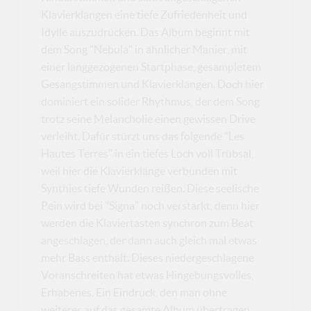
Klavierklängen eine tiefe Zufriedenheit und
Idylle auszudrücken. Das Album beginnt mit
dem Song "Nebula" in ähnlicher Manier, mit
einer langgezogenen Startphase, gesampletem
Gesangstimmen und Klavierklängen. Doch hier
dominiert ein solider Rhythmus, der dem Song
trotz seine Melancholie einen gewissen Drive
verleiht. Dafür stürzt uns das folgende "Les
Hautes Terres" in ein tiefes Loch voll Trübsal,
weil hier die Klavierklänge verbunden mit
Synthies tiefe Wunden reißen. Diese seelische
Pein wird bei "Signa" noch verstärkt, denn hier
werden die Klaviertasten synchron zum Beat
angeschlagen, der dann auch gleich mal etwas
mehr Bass enthält. Dieses niedergeschlagene
Voranschreiten hat etwas Hingebungsvolles,
Erhabenes. Ein Eindruck, den man ohne
weiteres auf das gesamte Album übertragen