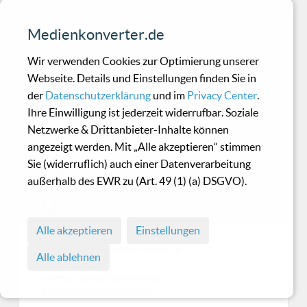
That Muscle Ring
Medienkonverter.de
Gay Sex Music trifft es wörtlich - nichts für zarte
Nerven.
Wir verwenden Cookies zur Optimierung unserer
Webseite. Details und Einstellungen finden Sie in
der
Datenschutzerklärung
und im
Privacy Center
.
November Növelet - Heart
Ihre Einwilligung ist jederzeit widerrufbar. Soziale
Netzwerke & Drittanbieter-Inhalte können
Of Stone
angezeigt werden. Mit „Alle akzeptieren“ stimmen
Sie (widerruflich) auch einer Datenverarbeitung
Angst Pop in Perfektion
außerhalb des EWR zu (Art. 49 (1) (a) DSGVO).
Alle akzeptieren
Einstellungen
© 1998 - 2026 Medienkonverter.de
Alle ablehnen
• Alle Rechte vorbehalten
• Abzug nur mit Genehmigung
• Alle Angaben ohne Gewähr