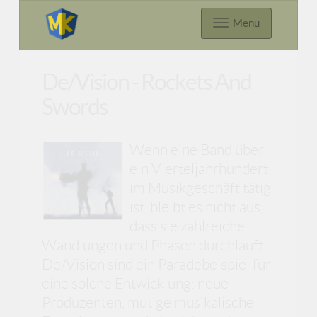
Menu
De/Vision - Rockets And
Swords
Wenn eine Band über
ein Vierteljahrhundert
im Musikgeschäft tätig
ist, bleibt es nicht aus,
dass sie zahlreiche
Wandlungen und Phasen durchläuft.
De/Vision sind ein Paradebeispiel für
eine solche Entwicklung: neue
Produzenten, mutige musikalische