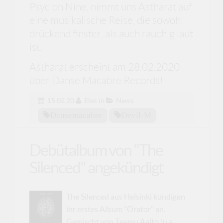
Psyclon Nine, nimmt uns Astharat auf
eine musikalische Reise, die sowohl
drückend finster, als auch rauchig laut
ist.
Astharat erscheint am 28.02.2020
über Danse Macabre Records!
15.02.20
Elec
in
News
Dansemacabre
Devil-M
Debütalbum von "The
Silenced" angekündigt
The Silenced aus Helsinki kündigen
ihr erstes Album "Orator" an.
Gemischt von Teemu Aalto (u.a.