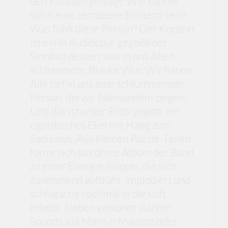
den Kulissen gewagt: Wie könnte
solch eine zerrüttete Existenz sein?
Was fühlt diese Person? Der Kontext
ist ein in Audiospur gegoßenes
Sinnbild dessen, was in uns Allen
schlummert: Blanke Wut. Wir haben
Alle tief in uns eine schlummernde
Person, die wir Niemandem zeigen.
Und das ist unser Embryogott, ein
egoistisches Ekel mit Hang zum
Sadismus. Aus kleinen Puzzle-Teilen
formt sich das dritte Album der Band
zu einer Energie-Kuppel, die sich
zunehmend aufbläht, implodiert und
schlagartig nochmal in die Luft
erhebt. Neben gewohnt starken
Sounds a là Marilyn Manson oder