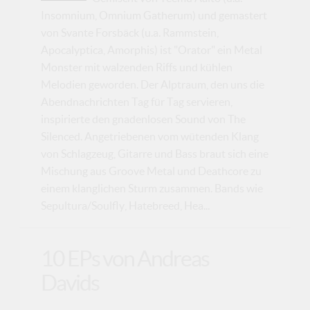
Insomnium, Omnium Gatherum) und gemastert
von Svante Forsbäck (u.a. Rammstein,
Apocalyptica, Amorphis) ist "Orator" ein Metal
Monster mit walzenden Riffs und kühlen
Melodien geworden. Der Alptraum, den uns die
Abendnachrichten Tag für Tag servieren,
inspirierte den gnadenlosen Sound von The
Silenced. Angetriebenen vom wütenden Klang
von Schlagzeug, Gitarre und Bass braut sich eine
Mischung aus Groove Metal und Deathcore zu
einem klanglichen Sturm zusammen. Bands wie
Sepultura/Soulfly, Hatebreed, Hea...
10 EPs von Andreas
Davids