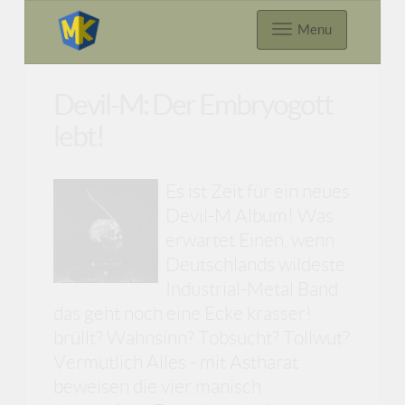
Menu
Devil-M: Der Embryogott
lebt!
Es ist Zeit für ein neues
Devil-M Album! Was
erwartet Einen, wenn
Deutschlands wildeste
Industrial-Metal Band
das geht noch eine Ecke krasser!
brüllt? Wahnsinn? Tobsucht? Tollwut?
Vermutlich Alles - mit Astharat
beweisen die vier manisch