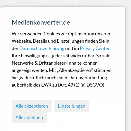
Spannende Neuigkeiten! Andreas
Davids, den meisten bekannt als
Mastermind des im Jahr 1998 in
Medienkonverter.de
Paderborn gegründete Projekt "Xotox", kündigt
Wir verwenden Cookies zur Optimierung unserer
ein neues - sein eigenes - Projekt an. Im Laufe
Webseite. Details und Einstellungen finden Sie in
des Jahres 2020 wird Andreas Davids in
der
Datenschutzerklärung
und im
Privacy Center
.
unregelmäßigen Abständen insgesamt 10 EPs
Ihre Einwilligung ist jederzeit widerrufbar. Soziale
auf seiner Bandcamp-Seite veröffentlichen, so
Netzwerke & Drittanbieter-Inhalte können
verkündete er selbst vor kurzem auf seinem
angezeigt werden. Mit „Alle akzeptieren“ stimmen
Facebook-Profil. Und er lässt seinen Worten
Sie (widerruflich) auch einer Datenverarbeitung
auch gleich Tatsachen folgen, denn das erste
außerhalb des EWR zu (Art. 49 (1) (a) DSGVO).
Release mit dem Titel "Die Zeit steht still" ist
dort bereits verfügbar. Reinhören!
Alle akzeptieren
Einstellungen
© 1998 - 2026 Medienkonverter.de
Alle ablehnen
• Alle Rechte vorbehalten
• Abzug nur mit Genehmigung