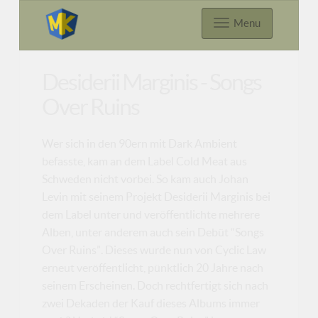
Menu
Desiderii Marginis - Songs
Over Ruins
Wer sich in den 90ern mit Dark Ambient
befasste, kam an dem Label Cold Meat aus
Schweden nicht vorbei. So kam auch Johan
Levin mit seinem Projekt Desiderii Marginis bei
dem Label unter und veröffentlichte mehrere
Alben, unter anderem auch sein Debüt “Songs
Over Ruins”. Dieses wurde nun von Cyclic Law
erneut veröffentlicht, pünktlich 20 Jahre nach
seinem Erscheinen. Doch rechtfertigt sich nach
zwei Dekaden der Kauf dieses Albums immer