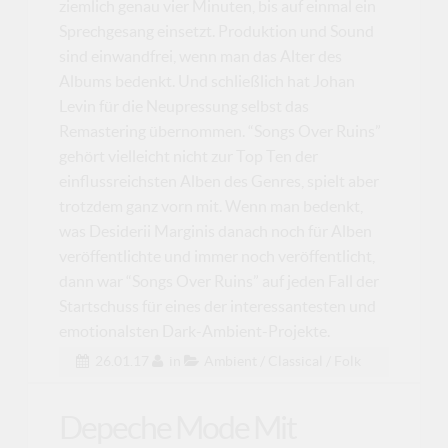
ziemlich genau vier Minuten, bis auf einmal ein
Sprechgesang einsetzt. Produktion und Sound
sind einwandfrei, wenn man das Alter des
Albums bedenkt. Und schließlich hat Johan
Levin für die Neupressung selbst das
Remastering übernommen. “Songs Over Ruins”
gehört vielleicht nicht zur Top Ten der
einflussreichsten Alben des Genres, spielt aber
trotzdem ganz vorn mit. Wenn man bedenkt,
was Desiderii Marginis danach noch für Alben
veröffentlichte und immer noch veröffentlicht,
dann war “Songs Over Ruins” auf jeden Fall der
Startschuss für eines der interessantesten und
emotionalsten Dark-Ambient-Projekte.
26.01.17
in
Ambient / Classical / Folk
Depeche Mode Mit