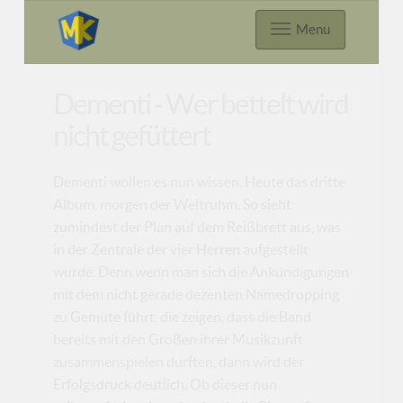
Menu
Dementi - Wer bettelt wird
nicht gefüttert
Dementi wollen es nun wissen. Heute das dritte
Album, morgen der Weltruhm. So sieht
zumindest der Plan auf dem Reißbrett aus, was
in der Zentrale der vier Herren aufgestellt
wurde. Denn wenn man sich die Ankündigungen
mit dem nicht gerade dezenten Namedropping
zu Gemüte führt, die zeigen, dass die Band
bereits mit den Großen ihrer Musikzunft
zusammenspielen durften, dann wird der
Erfolgsdruck deutlich. Ob dieser nun