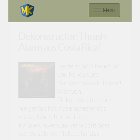
Menu
Dekonstructor: Thrash-
Alarm aus Costa Rica!
Leute, schnallt euch an
und haltet eure
Nackenmuskeln bereit!
Wer von
Dekonstructor noch
nie gehört hat, hat entweder das
letzte Jahrzehnt in einem
Paralleluniversum verbracht oder
war zu sehr damit beschäftigt,