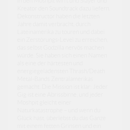
in den Moshpit wirft und Slayer und
Kreator den Soundtrack dazu liefern.
Dekonstructor haben die letzten
Jahre damit verbracht, durch
Lateinamerika zu touren und dabei
ein Zerstörungs-Level zu erreichen,
das selbst Godzilla nervös machen
würde. Sie haben sich einen Namen
als eine der härtesten und
energiegeladensten Thrash/Death
Metal-Bands Zentralamerikas
gemacht. Die Mission ist klar: Jeder
Gig ist eine Abrissbirne, und jeder
Moshpit gleicht einer
Naturkatastrophe – und wenn du
Glück hast, überlebst du das Ganze
mit einem fetten Grinsen und ein