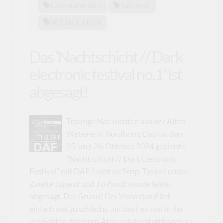
Lateinamerika
San José
William Alden
Das 'Nachtschicht // Dark
electronic festival no.1' ist
abgesagt!
Traurige Nachrichten aus der Alten
Weberei in Nordhorn: Das für den
25. und 26. Oktober 2024 geplante
"Nachtschicht // Dark Electronic
Festival" mit DAF, Leæther Strip, Tyske Ludder,
Zweite Jugend und To Avoid wurde leider
abgesagt. Der Grund? Der Vorverkauf lief
einfach viel zu schlecht, um das Festival in der
verdienten düsteren Atmosphäre stattfinden zu