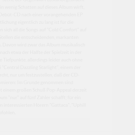
ch ein wenig Schatten auf dieses Album wirft,
iche Debüt-CD nach einer vorangehenden EP
lichung eigentlich zu lang ist für die
 sich all die Songs auf "Cold Comfort" auf
 Stellen die entscheidenden, markanten
n. Davon wird zwar das Album musikalisch
ach etwa der Hälfte der Spielzeit in der
Tiefpunkte, allerdings leider auch ohne
Central Dazzling Starlight", einem der
cht, nur um festzustellen, daß der CD-
esümieren: Im Grunde genommen sind
t einem großen Schuß Pop-Appeal derzeit
 "nur" auf fünf Zähler schafft; für ein
 interessierten Hörern "Gattaca", "Uphill
pfohlen.