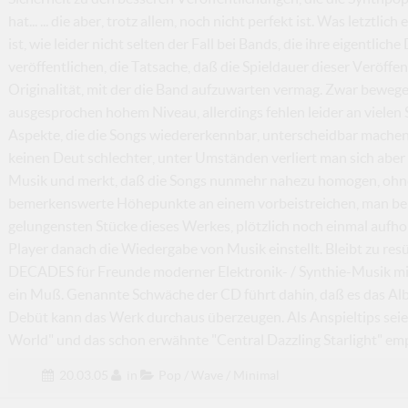
hat... ... die aber, trotz allem, noch nicht perfekt ist. Was letztli
ist, wie leider nicht selten der Fall bei Bands, die ihre eigentl
veröffentlichen, die Tatsache, daß die Spieldauer dieser Veröffent
Originalität, mit der die Band aufzuwarten vermag. Zwar bewegen
ausgesprochen hohem Niveau, allerdings fehlen leider an vielen
Aspekte, die die Songs wiedererkennbar, unterscheidbar mache
keinen Deut schlechter, unter Umständen verliert man sich aber n
Musik und merkt, daß die Songs nunmehr nahezu homogen, ohne 
bemerkenswerte Höhepunkte an einem vorbeistreichen, man bei "
gelungensten Stücke dieses Werkes, plötzlich noch einmal aufhor
Player danach die Wiedergabe von Musik einstellt. Bleibt zu r
DECADES für Freunde moderner Elektronik- / Synthie-Musik mi
ein Muß. Genannte Schwäche der CD führt dahin, daß es das Album
Debüt kann das Werk durchaus überzeugen. Als Anspieltips seien
World" und das schon erwähnte "Central Dazzling Starlight" em
20.03.05
in
Pop / Wave / Minimal