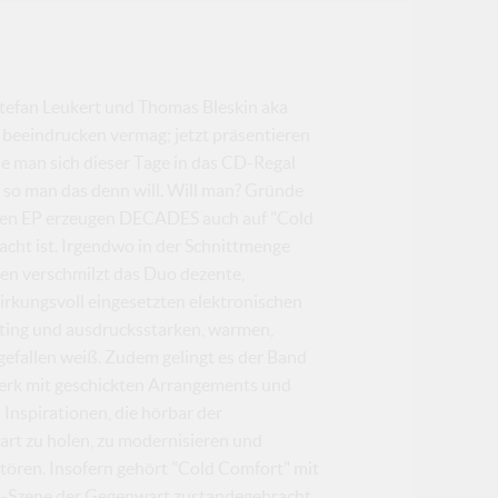
Stefan Leukert und Thomas Bleskin aka
beeindrucken vermag; jetzt präsentieren
ie man sich dieser Tage in das CD-Regal
.. so man das denn will. Will man? Gründe
genen EP erzeugen DECADES auch auf "Cold
acht ist. Irgendwo in der Schnittmenge
en verschmilzt das Duo dezente,
rkungsvoll eingesetzten elektronischen
ting und ausdrucksstarken, warmen,
gefallen weiß. Zudem gelingt es der Band
erk mit geschickten Arrangements und
 Inspirationen, die hörbar der
art zu holen, zu modernisieren und
stören. Insofern gehört "Cold Comfort" mit
op-Szene der Gegenwart zustandegebracht