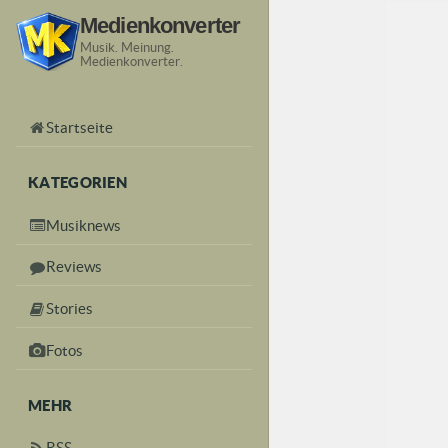
Medienkonverter
Musik. Meinung.
Medienkonverter.
Startseite
KATEGORIEN
Musiknews
Reviews
Stories
Fotos
MEHR
RSS