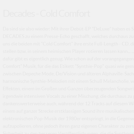
Decades - Cold Comfort
Da sind sie also wieder: Mit ihrer Debüt-EP "DeLuxe" haben es 
DECADES zu einem Presse-Echo geschafft, welches durchaus zu 
uns die beiden mit "Cold Comfort" ihre erste Full-Length - CD, d
stellen bzw. in seinem heimischen Player rotieren lassen kann... .
dafür gibt es eigentlich genug. Wie schon auf der vorangegan
Comfort" Musik, für die das Etikett "Synthie-Pop" quasi wie gem
zwischen Depeche Mode, De/Vision und älteren Alphaville-Sach
harmonische Synthie-Melodien mit einem Schuß Melancholie, wi
Effekten, einem im Großen und Ganzen überzeugenden Songwri
irgendwie intensiven Vocals zu einer Mischung, die durchaus zu 
dankenswerterweise auch, während der 12 Tracks auf diesem W
einem auf ganzer Strecke erstklassigen Sound ihre musikalischen
elektronischen Pop-Musik der 1980er entspringt, in die Gegenw
aufzupolieren, ohne jedoch ihren ganz eigenen Charakter zu zer
Sicherheit zu den besseren Veröffentlichungen, die die Synthp