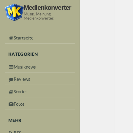
Medienkonverter
Musik. Meinung.
Medienkonverter.
Startseite
KATEGORIEN
Musiknews
Reviews
Stories
Fotos
MEHR
RSS