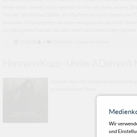
leider nicht, obwohl schon deutlich dunkler als vieles andere. 
"Forakt" mit Maniac (Skitliv, ex-Mayhem) als Gast-Sänger und "Or
sinnlosen Chaos ergehen, sondern wenigsten ein bisschen Spann
ein gelungenes Release, das aber nicht den Erwartungen gerecht 
22.09.08
in
Electronic / Industrial / Noise
Hermann Kopp - Under A Demon's
Schon in den 70ern begann Hermann Kopp,
zu kombinieren. Nach
Medienko
Wir verwende
und Einstellu