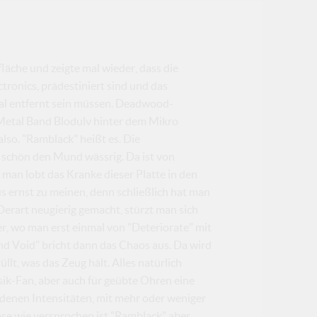
läche und zeigte mal wieder, dass die
ctronics, prädestiniert sind und das
tal entfernt sein müssen. Deadwood-
 Metal Band Blodulv hinter dem Mikro
lso. "Ramblack" heißt es. Die
 schön den Mund wässrig. Da ist von
man lobt das Kranke dieser Platte in den
s ernst zu meinen, denn schließlich hat man
 Derart neugierig gemacht, stürzt man sich
r, wo man erst einmal von "Deteriorate" mit
d Void" bricht dann das Chaos aus. Da wird
lt, was das Zeug hält. Alles natürlich
sik-Fan, aber auch für geübte Ohren eine
edenen Intensitäten, mit mehr oder weniger
se wie versprochen ist "Ramblack" aber