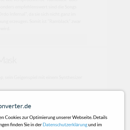
Besonders empfehlenswert sind die Songs
do Infernal", da sie sich nicht ganz im
ung erzeugen. Somit ist "Ramblack" zwar
wird.
 Mask
 sein Geigenspiel mit einem Synthesizer
nverter.de
n Cookies zur Optimierung unserer Webseite. Details
ngen finden Sie in der
Datenschutzerklärung
und im