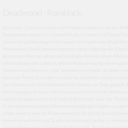
Deadwood - Ramblack
Vor knapp 3 Jahren erschien das Projekt Deadwood auf der Bildf
Skandinavier einfach für düstere Musik, in diesem Fall Death Ele
Industrial und Noise gar nicht so weit von Death oder Black Me
Mastermind Daniel Jansson hat auch schon selbst für die Black
gestanden. Aber das wissen wir ja bereits. Nun ein neues Album a
Informationen des Labels zu diesem Release machen einem ganz
'Gebeten von Dämonen' und 'Schreien von Engeln' die Rede und 
höchsten Tönen. Das Label Cold Spring scheint es damit durchau
dem Album auch eine limitierte Vinyl-Version zur Seite gestellt.
mit Vergnügen in dieses tiefschwarze und verstörende Abenteue
sanften Störgeräuschen in Empfang genommen wird. Ab "Null An
in die elektronisch angeschlossene Klampfe geschlagen und gebrül
schön verzerrt und mit Noise verfeinert. Nichts für den Volksmu
kleine Herausforderung. So geht es dann auch weiter, in verschi
verständlichen bzw. unverständlichen Vocals. So schwarz und bö