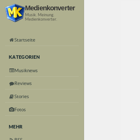
Medienkonverter
Musik. Meinung.
Medienkonverter.
Startseite
KATEGORIEN
Musiknews
Reviews
Stories
Fotos
MEHR
RSS