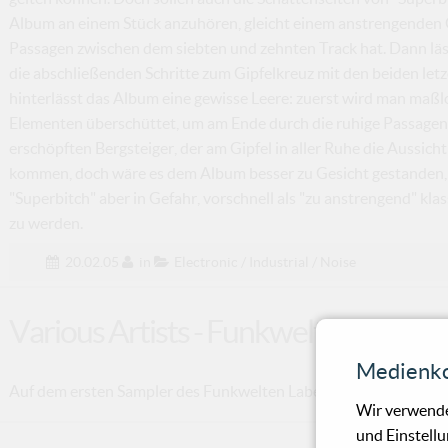
Album an einem Stück anzuhören, gleicht einem anstrengenden Gi
Passagen zwischen dem siebten und zehnten Track hat. Dann läs
die abschließenden Schritte zum Gipfelkreuz mit den beiden letze
hinterlässt das Album eine gewisse Leere: zuerst wird man maßl
Elementen überschüttet, um am Ende durch die ruhige Passagen
erschöpften Bergsteiger, der am Gipfel in aller Ruhe die Aussich
kommen, doch wäre es dem Album besser zu Gesicht gestanden, di
"Superbitch" aber in Gefahr, vorschnell als "zu anstrengend" klas
zu werden.
20.02.05
in
Electronic / Industrial / Noise
Various Artists - Funkwelten - The L
Medienko
Auf dem ersten Sampler des Funkwelten Labels geben sich neun P
Wir verwende
und Einstellu