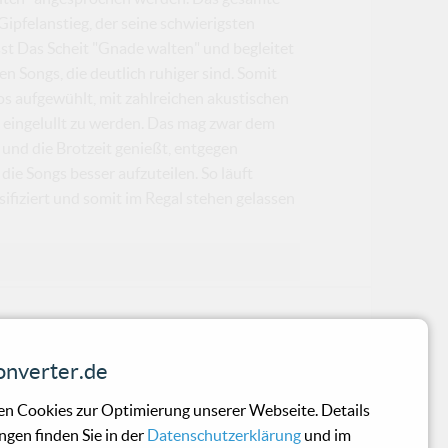
pfelanstieg, der seine schwierigsten
st Das Scheit "Gnade walten" und begleitet
n Songs, die deutlich ruhiger sind. Somit
os aufgewühlt, mit zahlreichen akustischen
 eingelullt zu werden. Das mag zwar dem
t und die Brotzeit genießt, entgegen
e Songs besser aufzuteilen. So läuft
sifiziert und somit im Regal stehen gelassen
abel Compilation 01
nverter.de
rojekte die musikalische Klinke in die
n Cookies zur Optimierung unserer Webseite. Details
ngen finden Sie in der
Datenschutzerklärung
und im