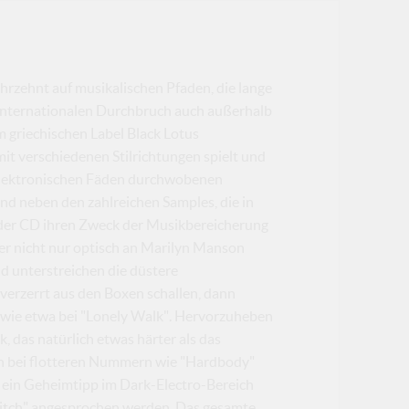
hrzehnt auf musikalischen Pfaden, die lange
internationalen Durchbruch auch außerhalb
m griechischen Label Black Lotus
it verschiedenen Stilrichtungen spielt und
 elektronischen Fäden durchwobenen
nd neben den zahlreichen Samples, die in
 der CD ihren Zweck der Musikbereicherung
 der nicht nur optisch an Marilyn Manson
d unterstreichen die düstere
erzerrt aus den Boxen schallen, dann
 wie etwa bei "Lonely Walk". Hervorzuheben
, das natürlich etwas härter als das
uch bei flotteren Nummern wie "Hardbody"
ls ein Geheimtipp im Dark-Electro-Bereich
bitch" angesprochen werden. Das gesamte