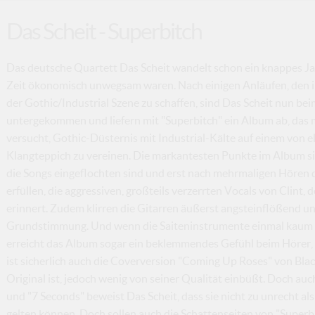
Das Scheit - Superbitch
Das deutsche Quartett Das Scheit wandelt schon ein knappes Ja
Zeit ökonomisch unwegsam waren. Nach einigen Anläufen, den 
der Gothic/Industrial Szene zu schaffen, sind Das Scheit nun bei
untergekommen und liefern mit "Superbitch" ein Album ab, das m
versucht, Gothic-Düsternis mit Industrial-Kälte auf einem von
Klangteppich zu vereinen. Die markantesten Punkte im Album si
die Songs eingeflochten sind und erst nach mehrmaligen Hören
erfüllen, die aggressiven, großteils verzerrten Vocals von Clint,
erinnert. Zudem klirren die Gitarren äußerst angsteinflößend un
Grundstimmung. Und wenn die Saiteninstrumente einmal kaum v
erreicht das Album sogar ein beklemmendes Gefühl beim Hörer,
ist sicherlich auch die Coverversion "Coming Up Roses" von Black
Original ist, jedoch wenig von seiner Qualität einbüßt. Doch a
und "7 Seconds" beweist Das Scheit, dass sie nicht zu unrecht a
gelten können. Doch sollen auch die Schattenseiten von "Super