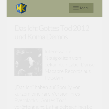
Menu
Das Ich: Gottes Tod 2012
und Koma Demos
Interessante
Neuigkeiten vom
bekannten Label Danse
Macabre Records aus
Potsdam!
„Das Ich“ haben auf Spotify vor
kurzem eine rare Version ihres
Everblacks „Gottes Tod“
veröffentlicht. Es handelt sich hierbei