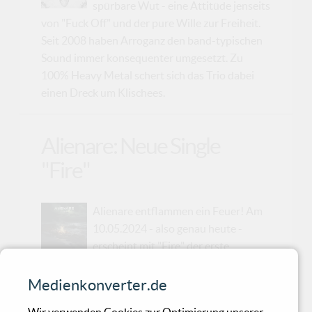
spürbare Wut - eine Attitüde jenseits
von "Fuck Off" und der pure Wille zur Freiheit.
Seit 2008 haben Arroganz den band-typischen
Sound immer konsequenter umgesetzt. Zu
100% Heavy Metal schert sich das Trio dabei
einen Dreck um Klischees.
Alienare: Neue Single
"Fire"
Alienare entflammen ein Feuer! Am
10.05.2024 - also genau heute -
erscheint mit "Fire" der erste
Vorbote des neuen brandneuen Albums
„Lumen“, welches dann für den 16. August 2024
Medienkonverter.de
angekündigt wurde.Treibende Synth-Popbeats