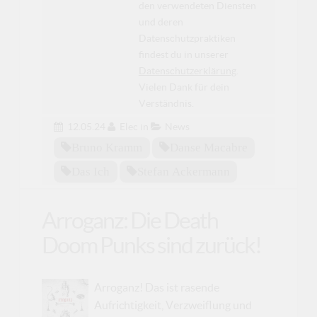
den verwendeten Diensten
und deren
Datenschutzpraktiken
findest du in unserer
Datenschutzerklärung
.
Vielen Dank für dein
Verständnis.
12.05.24
Elec
in
News
Bruno Kramm
Danse Macabre
Das Ich
Stefan Ackermann
Arroganz: Die Death
Doom Punks sind zurück!
Arroganz! Das ist rasende
Aufrichtigkeit, Verzweiflung und