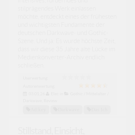
intensives, forderndes und
stilprägendes Werk einlassen
möchte, entdeckt eines der frühesten
und wichtigsten Fundamente der
deutschen Darkwave- und Gothic-
Szene. Und ja: Es wurde höchste Zeit,
dass wir diese 35 Jahre alte Lücke im
Medienkonverter-Archiv endlich
schließen.
Userwertung:
Autorenwertung:
03.01.26
Elec
in
Gothic / Mittelalter /
Darkwave
,
Review
Ad:key
Darkwave
Das Ich
Stillstand, Einsicht,