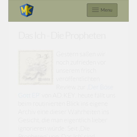
Menu
Das Ich - Die Propheten
Gestern saßen wir
noch zufrieden vor
unserem frisch
veröffentlichten
Review zur ‚
Der Böse
Gott EP
‘ von AD:KEY, heute fällt uns
beim routinierten Blick ins eigene
Archiv eine dieser Wahrheiten ins
Gesicht, die man eigentlich lieber
ignorieren würde: Seit ‚Die
Propheten‘ von ‚Das Ich‘ sind