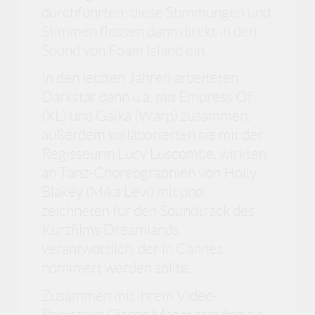
durchführten; diese Stimmungen und
Stimmen flossen dann direkt in den
Sound von Foam Island ein.
In den letzten Jahren arbeiteten
Darkstar dann u.a. mit Empress Of
(XL) und Gaika (Warp) zusammen;
außerdem kollaborierten sie mit der
Regisseurin Lucy Luscombe, wirkten
an Tanz-Choreographien von Holly
Blakey (Mika Levi) mit und
zeichneten für den Soundtrack des
Kurzfilms Dreamlands
verantwortlich, der in Cannes
nominiert werden sollte.
Zusammen mit ihrem Video-
Regisseur Cieron Magat schufen sie