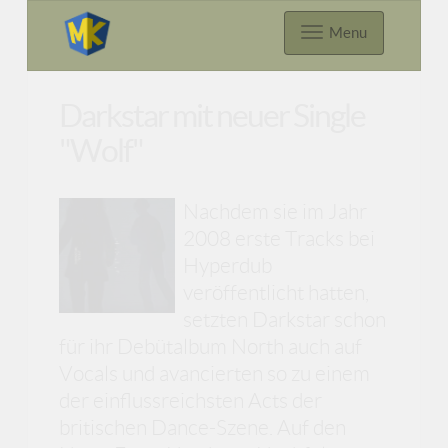
Menu
Darkstar mit neuer Single
"Wolf"
Nachdem sie im Jahr
2008 erste Tracks bei
Hyperdub
veröffentlicht hatten,
setzten Darkstar schon
für ihr Debütalbum North auch auf
Vocals und avancierten so zu einem
der einflussreichsten Acts der
britischen Dance-Szene. Auf den