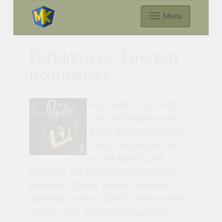
Menu
Dark Intrance - Emerged
from the dark
Ah, endlich ist sie da,
die Verbindung von
Dark Rock und Gothic
Metal. So bezeichnet
es die Band Dark
Intrance, die ganz genau aus einem
gewissen Didier Strentz besteht,
jedenfalls selbst. Die Gitarren sollen
„heavy“ und „powerful“ zugleich