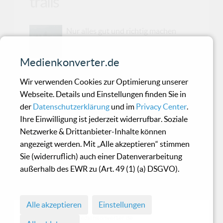
trails
Nur alles gut und richtig machen
reicht nicht.
Medienkonverter.de
Wir verwenden Cookies zur Optimierung unserer
Happiness Project -
Webseite. Details und Einstellungen finden Sie in
Mutation
der
Datenschutzerklärung
und im
Privacy Center
.
Ihre Einwilligung ist jederzeit widerrufbar. Soziale
Netzwerke & Drittanbieter-Inhalte können
[...] wie eine schöne heiße Dusche: Ja,
angezeigt werden. Mit „Alle akzeptieren“ stimmen
das Wasser tut gut, ich genieße es für
Sie (widerruflich) auch einer Datenverarbeitung
den Moment, aber genauso schnell
außerhalb des EWR zu (Art. 49 (1) (a) DSGVO).
ist die Erinnerung und das Gefühl auch schon
wieder (im Abfluss) verschwunden.
Alle akzeptieren
Einstellungen
© 1998 - 2026 Medienkonverter.de