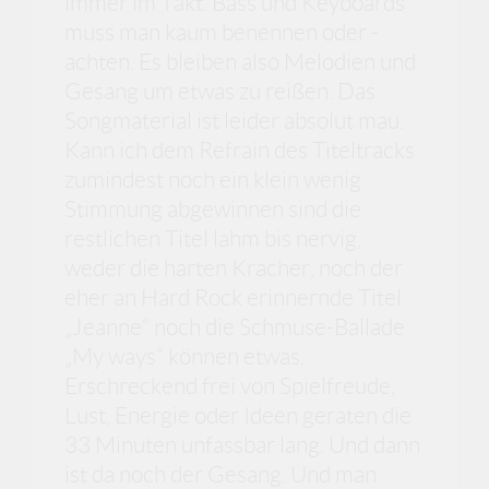
immer im Takt. Bass und Keyboards
muss man kaum benennen oder -
achten. Es bleiben also Melodien und
Gesang um etwas zu reißen. Das
Songmaterial ist leider absolut mau.
Kann ich dem Refrain des Titeltracks
zumindest noch ein klein wenig
Stimmung abgewinnen sind die
restlichen Titel lahm bis nervig,
weder die harten Kracher, noch der
eher an Hard Rock erinnernde Titel
„Jeanne“ noch die Schmuse-Ballade
„My ways“ können etwas.
Erschreckend frei von Spielfreude,
Lust, Energie oder Ideen geraten die
33 Minuten unfassbar lang. Und dann
ist da noch der Gesang. Und man