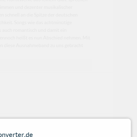
Stimmen und dezenter musikalischer
n schnell an die Spitze der deutschen
ichkeit. Songs wie das achtminütige
ls auch romantisch und damit ein
 Dennoch heißt es nun Abschied nehmen. Mit
den diese Ausnahmeband zu uns gebracht
nverter.de