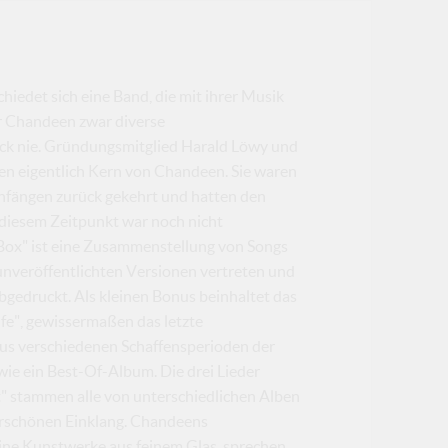
iedet sich eine Band, die mit ihrer Musik
hr Chandeen zwar diverse
ck nie. Gründungsmitglied Harald Löwy und
 den eigentlich Kern von Chandeen. Sie waren
Anfängen zurück gekehrt und hatten den
 diesem Zeitpunkt war noch nicht
Box" ist eine Zusammenstellung von Songs
 unveröffentlichten Versionen vertreten und
abgedruckt. Als kleinen Bonus beinhaltet das
ife", gewissermaßen das letzte
us verschiedenen Schaffensperioden der
 wie ein Best-Of-Album. Die drei Lieder
ht" stammen alle von unterschiedlichen Alben
erschönen Einklang. Chandeens
eine Kunstwerke aus feinem Glas, sprechen