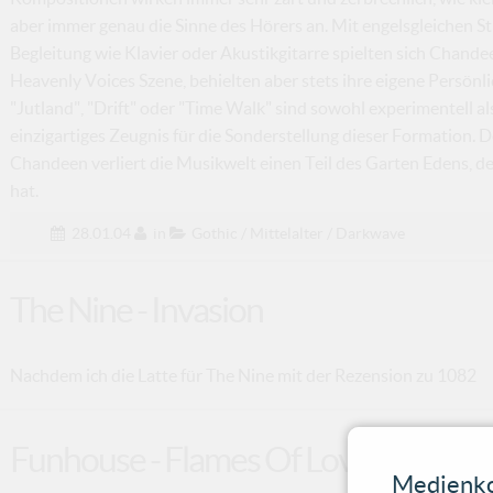
aber immer genau die Sinne des Hörers an. Mit engelsgleichen 
Begleitung wie Klavier oder Akustikgitarre spielten sich Chandee
Heavenly Voices Szene, behielten aber stets ihre eigene Persönl
"Jutland", "Drift" oder "Time Walk" sind sowohl experimentell a
einzigartiges Zeugnis für die Sonderstellung dieser Formation.
Chandeen verliert die Musikwelt einen Teil des Garten Edens, 
hat.
28.01.04
in
Gothic / Mittelalter / Darkwave
The Nine - Invasion
Nachdem ich die Latte für The Nine mit der Rezension zu 1082
Funhouse - Flames Of Love
Medienko