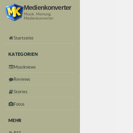
Medienkonverter
Musik. Meinung.
Medienkonverter.
Startseite
KATEGORIEN
Musiknews
Reviews
Stories
Fotos
MEHR
RSS