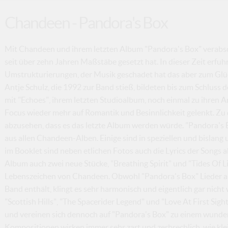
Chandeen - Pandora's Box
Mit Chandeen und ihrem letzten Album "Pandora's Box" verabsch
seit über zehn Jahren Maßstäbe gesetzt hat. In dieser Zeit erfu
Umstrukturierungen, der Musik geschadet hat das aber zum Glü
Antje Schulz, die 1992 zur Band stieß, bildeten bis zum Schluss
mit "Echoes", ihrem letzten Studioalbum, noch einmal zu ihren 
Focus wieder mehr auf Romantik und Besinnlichkeit gelenkt. Zu
abzusehen, dass es das letzte Album werden würde. "Pandora's 
aus allen Chandeen-Alben. Einige sind in speziellen und bislang
im Booklet sind neben etlichen Fotos auch die Lyrics der Songs 
Album auch zwei neue Stücke, "Breathing Spirit" und "Tides Of L
Lebenszeichen von Chandeen. Obwohl "Pandora's Box" Lieder a
Band enthält, klingt es sehr harmonisch und eigentlich gar nicht
"Scottish Hills", "The Spacerider Legend" und "Love At First Sig
und vereinen sich dennoch auf "Pandora's Box" zu einem wund
Kompositionen wirken immer sehr zart und zerbrechlich, wie kl