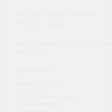
Cantique Lépreux – Le Bannissement
29.03.2024 / Eisenwald
https://cantiquelepreux.bandcamp.com/albu
bannissement
1. Le ravissement
2. Fuir
3. Rivières rompues
4. Archétypes
5. Par la gueule des fantômes
6. Le rêve primordial
7. Consécration