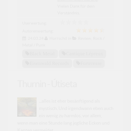
Vielen Dank für dein
Verständnis.
Userwertung:
Autorenwertung:
24.03.24
Horrschd
in
Review
,
Rock /
Metal / Punk
Black Metal
Cantique Lépreux
Eisenwald Records
Forteresse
Thurnin - Útiseta
...alles ist eher besänftigend als
mystisch. Und irgendwann eben auch
ein wenig zu harmlos, vor allem,
wenn man eine Stunde lang jegliche Ecken und
Kanten vermeidet.