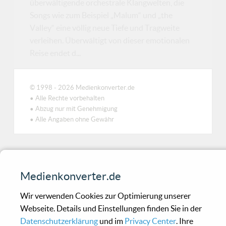
überwältigende orchestrale Klangwelten, die
Songs wie zum Beispiel „Malum“ und „the
Valley“ eine völlig neue Tiefe und Tragweite
verleihen. Überwältigt von dieser emotionalen
Reise endet d...
© 1998 - 2026 Medienkonverter.de
• Alle Rechte vorbehalten
• Abzug nur mit Genehmigung
• Alle Angaben ohne Gewähr
Medienkonverter.de
Wir verwenden Cookies zur Optimierung unserer
Webseite. Details und Einstellungen finden Sie in der
Datenschutzerklärung
und im
Privacy Center
. Ihre