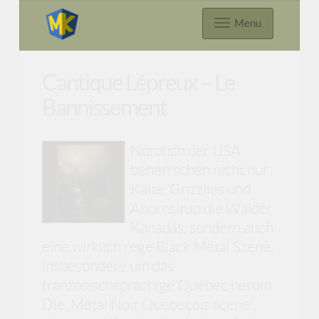
Menu
Cantique Lépreux – Le
Bannissement
Nördlich der USA
beherrschen nicht nur
Kälte, Grizzlies und
Ahornsirup die Wälder
Kanadas, sondern auch
eine wirklich rege Black Metal Szene,
insbesondere um das
französischsprachige Québec herum.
Die ‚Métal Noir Québécois scene‘,