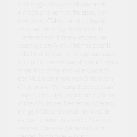
und Tragik, dass das Album nicht
einfach an einem vorbeizieht. Von
den ersten Takten an bin ich ganz
Ohr und ähnlich gefesselt wie bei
Forteresse und ihrem letzten und
wuchtigsten Werk ‚Thèmes pour la
rébellion‘. Ich kann nicht genau sagen,
ob ich ‚Le bannissement‘ ähnlich stark
finde, da sich für mich die Qualität
der Musik bei in meinen Ohren rein
emotionaler Wirkung dieser erst auf
lange Sicht zeigt, jedoch höre ich das
dritte Album der Herren nun bereits
einige Male und werde nicht müde,
es noch einmal zu starten. Es wird in
meinen Ohren sogar besser und
besser. Nach zwei wirklich