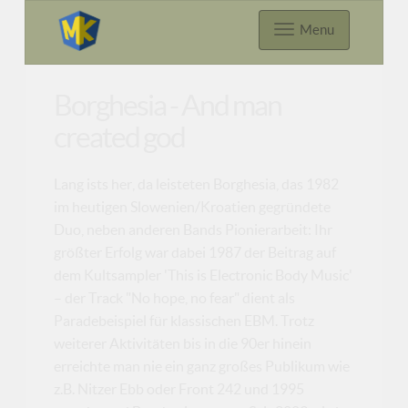
Menu
Borghesia - And man
created god
Lang ists her, da leisteten Borghesia, das 1982
im heutigen Slowenien/Kroatien gegründete
Duo, neben anderen Bands Pionierarbeit: Ihr
größter Erfolg war dabei 1987 der Beitrag auf
dem Kultsampler 'This is Electronic Body Music'
– der Track "No hope, no fear" dient als
Paradebeispiel für klassischen EBM. Trotz
weiterer Aktivitäten bis in die 90er hinein
erreichte man nie ein ganz großes Publikum wie
z.B. Nitzer Ebb oder Front 242 und 1995