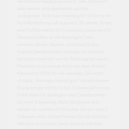
verschwand Borghesia vorerst. Seit 2009 wird
aber wieder aktiv gearbeitet und das
vorliegende 'And man created god' ist ihre erste
Veröffentlichung seit nunmehr 20 Jahren. Feiert
eine Kultformation ihr Comeback und es wird in
Werbeschriften an die damaligen Taten
erinnert, die den Namen zumindest in den
Köpfen Szenekundiger unvergessen machen,
dann hört man sich vor der Sichtung des neuen
Materials noch einmal durch die alten Stücke.
Klassischer EBM, für die damalige Zeit recht
straight. 'And man created god' hat mit diesem
Klang rein gar nichts zu tun. Ersteinmal frei von
Kritik halte ich deswegen eine Comebackfeier
für recht fragwürdig. Nicht Borghesia sind
wieder da, sondern die Musiker, die vor über 2
Dekaden unter diesem Namen Musik machten.
Wie also musizieren Dario Seraval und Aldo