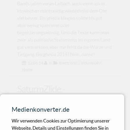
Bands (allen voran Laibach, auch wenn ich es
inzwischen mantraartig wiederhole) dem Ohr
viel besser. Borghesia klingen solide bis gut,
aber wenig spannend oder
begeisterungswürdig. Und die Texte kann man
zwar als politische Statements im eigenen Land
gut vermarkten, aber mir fehlt da die Würze und
Tiefgang. Borghesia 2014? Nein, danke!
12.06.14
in
Electronic / Industrial /
Noise
SaturmZlide -
laZercowboys
Medienkonverter.de
Melodischer Rhythm and Noise-Epos mit
Wir verwenden Cookies zur Optimierung unserer
Soundtrackqualitäten.
Webseite. Details und Einstellungen finden Sie in