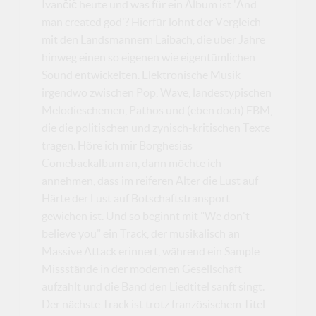
Ivančič heute und was für ein Album ist 'And
man created god'? Hierfür lohnt der Vergleich
mit den Landsmännern Laibach, die über Jahre
hinweg einen so eigenen wie eigentümlichen
Sound entwickelten. Elektronische Musik
irgendwo zwischen Pop, Wave, landestypischen
Melodieschemen, Pathos und (eben doch) EBM,
die die politischen und zynisch-kritischen Texte
tragen. Höre ich mir Borghesias
Comebackalbum an, dann möchte ich
annehmen, dass im reiferen Alter die Lust auf
Härte der Lust auf Botschaftstransport
gewichen ist. Und so beginnt mit "We don't
believe you" ein Track, der musikalisch an
Massive Attack erinnert, während ein Sample
Missstände in der modernen Gesellschaft
aufzählt und die Band den Liedtitel sanft singt.
Der nächste Track ist trotz französischem Titel