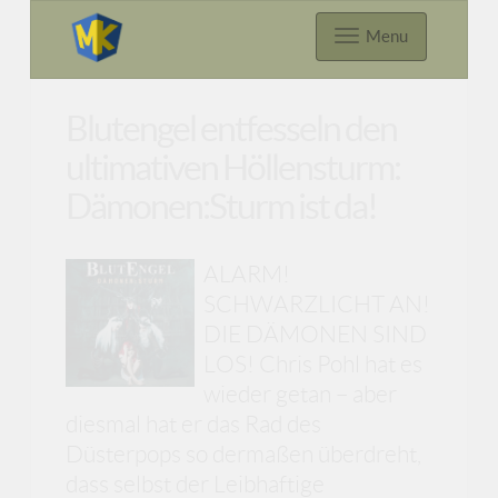
Menu
Blutengel entfesseln den
ultimativen Höllensturm:
Dämonen:Sturm ist da!
ALARM!
SCHWARZLICHT AN!
DIE DÄMONEN SIND
LOS! Chris Pohl hat es
wieder getan – aber
diesmal hat er das Rad des
Düsterpops so dermaßen überdreht,
dass selbst der Leibhaftige