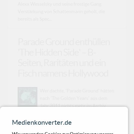
Alexx Wesselsky und seine frostige Gang
Verstärkung von Schattenmann geholt, die
bereits als Spec...
Parade Ground enthüllen
'The Hidden Side' – B-
Seiten, Raritäten und ein
Fisch namens Hollywood
Wer dachte, 'Parade Ground' hätten
nach 'The Golden Years' aus dem
Jahr 2011 nichts mehr im Archiv
liegen, der irrt gewaltig. 'The Hidden Side', eine
neue Compilation der belgischen EBM-Pioniere,
Medienkonverter.de
gräbt nochmals absolut unten in den