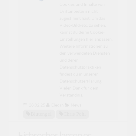
Cookies und Inhalte von
Drittanbietern nicht
zugestimmt hast. Um das
Video/Bild/etc. zu sehen,
kannst du deine Cookie-
Einstellungen
hier anpassen
.
Weitere Informationen zu
den verwendeten Diensten
und deren
Datenschutzpraktiken
findest du in unserer
Datenschutzerklärung
.
Vielen Dank für dein
Verständnis.
28.02.25
Elec
in
News
Blutengel
Chris Pohl
Eisbrecher lassen es